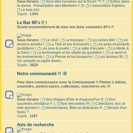
Sous-forums :
Vous êtes nouveau sur le forum ?? ?
,
Entrez dans
la danse : Présentation des Membres !! :D
,
L'association Eighties
,
Le livre d'or
Sujets :
1344
Le Bar 80's !! !
Grand rassemblement de tous nos bons souvenirs 80's !!
Sous-forums :
Le ciné !
,
La musique !
,
Les séries télé !
,
Les
dessins animés !
,
La Télé et ses émissions !
,
Les pubs et produits
quotidiens !
,
Les jeux & jouets !
,
La salle d'arcade !
,
La Mode &
la Déco !
,
La technologie et les objets du quotidien !
,
Le sport et
les événements !
,
La Presse et les bouquins !
,
Les années 90
,
Vie actuelle et sujets divers...
Sujets :
3820
Notre communauté !! :D
Pour faire connaissance avec la Communauté !! Photos à thème,
souvenirs, anniversaires, collections, rencontres etc !!!
Sous-forums :
Nos images d'hier & d'aujourd'hui !!!
,
Nos
souvenirs d'enfance !! :)
,
Nos rencontres !!!!
,
Collections, troc et
vide greniers !
,
Anniversaires, fêtes et dédicaces !!!
,
Besoin d'un
tuyau ?
Sujets :
1187
Avis de recherche