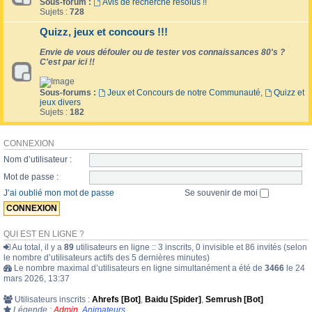
Sous-forum :
Avis de recherche résolus !!
Sujets :
728
Quizz, jeux et concours !!!
Envie de vous défouler ou de tester vos connaissances 80's ?
C'est par ici !!
Sous-forums :
Jeux et Concours de notre Communauté
,
Quizz et
jeux divers
Sujets :
182
CONNEXION
Nom d’utilisateur :
Mot de passe :
J’ai oublié mon mot de passe
Se souvenir de moi
QUI EST EN LIGNE ?
Au total, il y a
89
utilisateurs en ligne :: 3 inscrits, 0 invisible et 86 invités (selon
le nombre d’utilisateurs actifs des 5 dernières minutes)
Le nombre maximal d’utilisateurs en ligne simultanément a été de
3466
le 24
mars 2026, 13:37
Utilisateurs inscrits :
Ahrefs [Bot]
,
Baidu [Spider]
,
Semrush [Bot]
Légende :
Admin
,
Animateurs