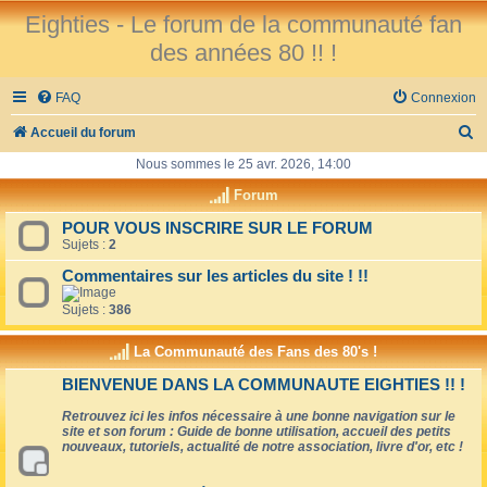
Eighties - Le forum de la communauté fan
des années 80 !! !
FAQ
Connexion
R
Accueil du forum
e
Nous sommes le 25 avr. 2026, 14:00
c
Forum
h
POUR VOUS INSCRIRE SUR LE FORUM
Sujets :
2
e
r
Commentaires sur les articles du site ! !!
c
Sujets :
386
h
La Communauté des Fans des 80's !
e
BIENVENUE DANS LA COMMUNAUTE EIGHTIES !! !
r
Retrouvez ici les infos nécessaire à une bonne navigation sur le
site et son forum : Guide de bonne utilisation, accueil des petits
nouveaux, tutoriels, actualité de notre association, livre d'or, etc !