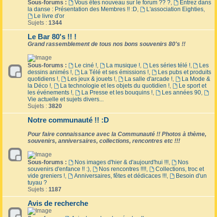
Sous-forums :
Vous êtes nouveau sur le forum ?? ?
,
Entrez dans
la danse : Présentation des Membres !! :D
,
L'association Eighties
,
Le livre d'or
Sujets :
1344
Le Bar 80's !! !
Grand rassemblement de tous nos bons souvenirs 80's !!
Sous-forums :
Le ciné !
,
La musique !
,
Les séries télé !
,
Les
dessins animés !
,
La Télé et ses émissions !
,
Les pubs et produits
quotidiens !
,
Les jeux & jouets !
,
La salle d'arcade !
,
La Mode &
la Déco !
,
La technologie et les objets du quotidien !
,
Le sport et
les événements !
,
La Presse et les bouquins !
,
Les années 90
,
Vie actuelle et sujets divers...
Sujets :
3820
Notre communauté !! :D
Pour faire connaissance avec la Communauté !! Photos à thème,
souvenirs, anniversaires, collections, rencontres etc !!!
Sous-forums :
Nos images d'hier & d'aujourd'hui !!!
,
Nos
souvenirs d'enfance !! :)
,
Nos rencontres !!!!
,
Collections, troc et
vide greniers !
,
Anniversaires, fêtes et dédicaces !!!
,
Besoin d'un
tuyau ?
Sujets :
1187
Avis de recherche