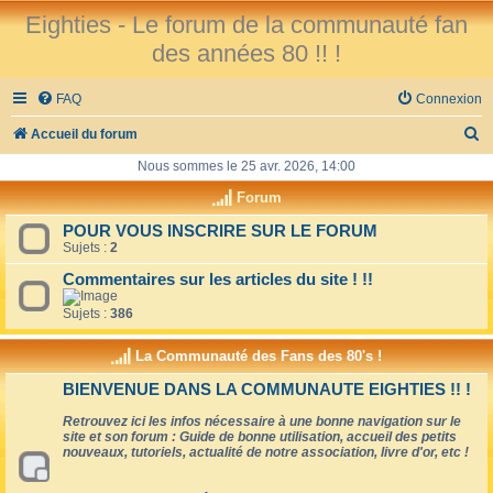
Eighties - Le forum de la communauté fan
des années 80 !! !
FAQ
Connexion
R
Accueil du forum
e
Nous sommes le 25 avr. 2026, 14:00
c
Forum
h
POUR VOUS INSCRIRE SUR LE FORUM
Sujets :
2
e
r
Commentaires sur les articles du site ! !!
c
Sujets :
386
h
La Communauté des Fans des 80's !
e
BIENVENUE DANS LA COMMUNAUTE EIGHTIES !! !
r
Retrouvez ici les infos nécessaire à une bonne navigation sur le
site et son forum : Guide de bonne utilisation, accueil des petits
nouveaux, tutoriels, actualité de notre association, livre d'or, etc !