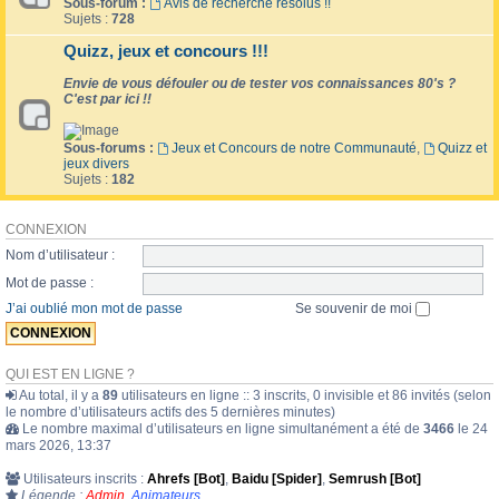
Sous-forum :
Avis de recherche résolus !!
Sujets :
728
Quizz, jeux et concours !!!
Envie de vous défouler ou de tester vos connaissances 80's ?
C'est par ici !!
Sous-forums :
Jeux et Concours de notre Communauté
,
Quizz et
jeux divers
Sujets :
182
CONNEXION
Nom d’utilisateur :
Mot de passe :
J’ai oublié mon mot de passe
Se souvenir de moi
QUI EST EN LIGNE ?
Au total, il y a
89
utilisateurs en ligne :: 3 inscrits, 0 invisible et 86 invités (selon
le nombre d’utilisateurs actifs des 5 dernières minutes)
Le nombre maximal d’utilisateurs en ligne simultanément a été de
3466
le 24
mars 2026, 13:37
Utilisateurs inscrits :
Ahrefs [Bot]
,
Baidu [Spider]
,
Semrush [Bot]
Légende :
Admin
,
Animateurs