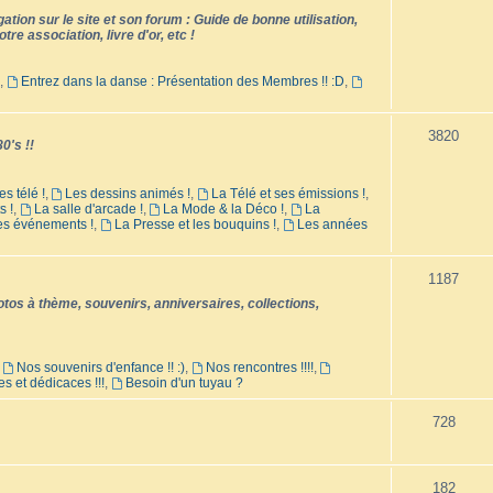
tion sur le site et son forum : Guide de bonne utilisation,
tre association, livre d'or, etc !
,
Entrez dans la danse : Présentation des Membres !! :D
,
3820
0's !!
es télé !
,
Les dessins animés !
,
La Télé et ses émissions !
,
s !
,
La salle d'arcade !
,
La Mode & la Déco !
,
La
les événements !
,
La Presse et les bouquins !
,
Les années
1187
os à thème, souvenirs, anniversaires, collections,
,
Nos souvenirs d'enfance !! :)
,
Nos rencontres !!!!
,
es et dédicaces !!!
,
Besoin d'un tuyau ?
728
182