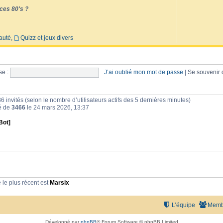
ces 80's ?
auté
,
Quizz et jeux divers
e :
J’ai oublié mon mot de passe
|
Se souvenir
et 86 invités (selon le nombre d’utilisateurs actifs des 5 dernières minutes)
té de
3466
le 24 mars 2026, 13:37
Bot]
le plus récent est
Marsix
L’équipe
Memb
Développé par
phpBB
® Forum Software © phpBB Limited