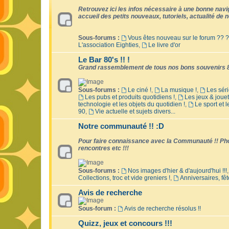
Retrouvez ici les infos nécessaire à une bonne naviga
accueil des petits nouveaux, tutoriels, actualité de no
Sous-forums :
Vous êtes nouveau sur le forum ?? ?
L'association Eighties
,
Le livre d'or
Le Bar 80's !! !
Grand rassemblement de tous nos bons souvenirs 8
Sous-forums :
Le ciné !
,
La musique !
,
Les séri
Les pubs et produits quotidiens !
,
Les jeux & jouet
technologie et les objets du quotidien !
,
Le sport et 
90
,
Vie actuelle et sujets divers...
Notre communauté !! :D
Pour faire connaissance avec la Communauté !! Phot
rencontres etc !!!
Sous-forums :
Nos images d'hier & d'aujourd'hui !!!
Collections, troc et vide greniers !
,
Anniversaires, fêt
Avis de recherche
Sous-forum :
Avis de recherche résolus !!
Quizz, jeux et concours !!!