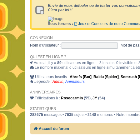
Envie de vous défouler ou de tester vos connaissan
C'est par ici !!
Sous-forums :
Jeux et Concours de notre Commun
CONNEXION
Nom d’utilisateur :
Mot de pass
QUI EST EN LIGNE ?
Au total, il y a
89
utilisateurs en ligne :: 3 inscrits, 0 invisible 
Le nombre maximal d’utilisateurs en ligne simultanément a é
Utilisateurs inscrits :
Ahrefs [Bot]
,
Baidu [Spider]
,
Semrush [
Légende :
Admin
,
Animateurs
ANNIVERSAIRES
Félicitations à :
Rosecarmin
(55),
JY
(54)
STATISTIQUES
282675
messages •
7635
sujets •
2148
membres • Notre membre 
Accueil du forum