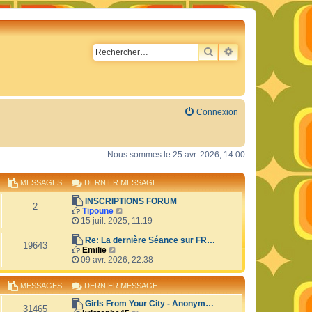
RECHERCHER
RECHERCHE AVA
Connexion
Nous sommes le 25 avr. 2026, 14:00
MESSAGES
DERNIER MESSAGE
INSCRIPTIONS FORUM
2
C
Tipoune
o
15 juil. 2025, 11:19
n
s
Re: La dernière Séance sur FR…
19643
C
u
Emilie
o
l
09 avr. 2026, 22:38
n
t
s
e
MESSAGES
DERNIER MESSAGE
u
r
l
l
Girls From Your City - Anonym…
t
e
31465