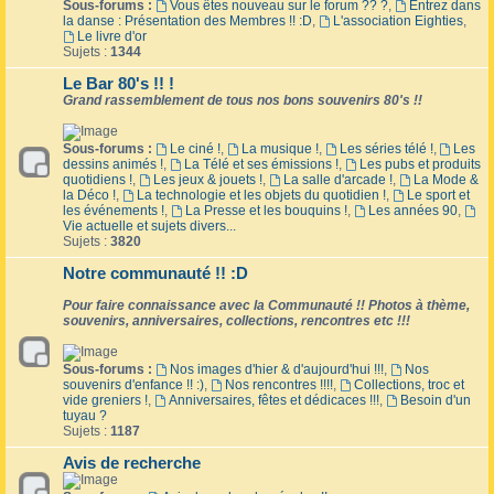
Sous-forums :
Vous êtes nouveau sur le forum ?? ?
,
Entrez dans
la danse : Présentation des Membres !! :D
,
L'association Eighties
,
Le livre d'or
Sujets :
1344
Le Bar 80's !! !
Grand rassemblement de tous nos bons souvenirs 80's !!
Sous-forums :
Le ciné !
,
La musique !
,
Les séries télé !
,
Les
dessins animés !
,
La Télé et ses émissions !
,
Les pubs et produits
quotidiens !
,
Les jeux & jouets !
,
La salle d'arcade !
,
La Mode &
la Déco !
,
La technologie et les objets du quotidien !
,
Le sport et
les événements !
,
La Presse et les bouquins !
,
Les années 90
,
Vie actuelle et sujets divers...
Sujets :
3820
Notre communauté !! :D
Pour faire connaissance avec la Communauté !! Photos à thème,
souvenirs, anniversaires, collections, rencontres etc !!!
Sous-forums :
Nos images d'hier & d'aujourd'hui !!!
,
Nos
souvenirs d'enfance !! :)
,
Nos rencontres !!!!
,
Collections, troc et
vide greniers !
,
Anniversaires, fêtes et dédicaces !!!
,
Besoin d'un
tuyau ?
Sujets :
1187
Avis de recherche