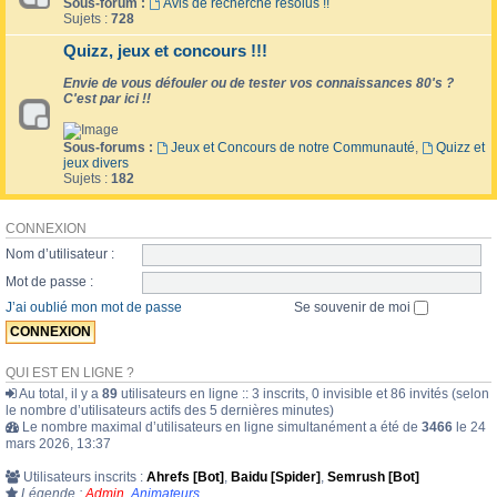
Sous-forum :
Avis de recherche résolus !!
Sujets :
728
Quizz, jeux et concours !!!
Envie de vous défouler ou de tester vos connaissances 80's ?
C'est par ici !!
Sous-forums :
Jeux et Concours de notre Communauté
,
Quizz et
jeux divers
Sujets :
182
CONNEXION
Nom d’utilisateur :
Mot de passe :
J’ai oublié mon mot de passe
Se souvenir de moi
QUI EST EN LIGNE ?
Au total, il y a
89
utilisateurs en ligne :: 3 inscrits, 0 invisible et 86 invités (selon
le nombre d’utilisateurs actifs des 5 dernières minutes)
Le nombre maximal d’utilisateurs en ligne simultanément a été de
3466
le 24
mars 2026, 13:37
Utilisateurs inscrits :
Ahrefs [Bot]
,
Baidu [Spider]
,
Semrush [Bot]
Légende :
Admin
,
Animateurs