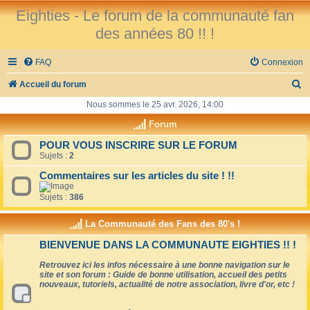
Eighties - Le forum de la communauté fan
des années 80 !! !
FAQ
Connexion
R
Accueil du forum
e
Nous sommes le 25 avr. 2026, 14:00
c
Forum
h
POUR VOUS INSCRIRE SUR LE FORUM
Sujets :
2
e
r
Commentaires sur les articles du site ! !!
c
Sujets :
386
h
La Communauté des Fans des 80's !
e
BIENVENUE DANS LA COMMUNAUTE EIGHTIES !! !
r
Retrouvez ici les infos nécessaire à une bonne navigation sur le
site et son forum : Guide de bonne utilisation, accueil des petits
nouveaux, tutoriels, actualité de notre association, livre d'or, etc !