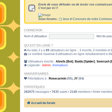
Envie de vous défouler ou de tester vos connaissan
C'est par ici !!
Sous-forums :
Jeux et Concours de notre Commun
CONNEXION
Nom d’utilisateur :
Mot de pass
QUI EST EN LIGNE ?
Au total, il y a
89
utilisateurs en ligne :: 3 inscrits, 0 invisible 
Le nombre maximal d’utilisateurs en ligne simultanément a é
Utilisateurs inscrits :
Ahrefs [Bot]
,
Baidu [Spider]
,
Semrush [
Légende :
Admin
,
Animateurs
ANNIVERSAIRES
Félicitations à :
Rosecarmin
(55),
JY
(54)
STATISTIQUES
282675
messages •
7635
sujets •
2148
membres • Notre membre 
Accueil du forum