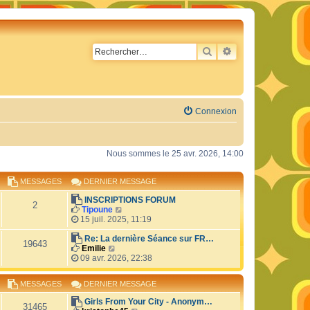
RECHERCHER
RECHERCHE AVA
Connexion
Nous sommes le 25 avr. 2026, 14:00
MESSAGES
DERNIER MESSAGE
INSCRIPTIONS FORUM
2
C
Tipoune
o
15 juil. 2025, 11:19
n
s
Re: La dernière Séance sur FR…
19643
C
u
Emilie
o
l
09 avr. 2026, 22:38
n
t
s
e
MESSAGES
DERNIER MESSAGE
u
r
l
l
Girls From Your City - Anonym…
t
e
31465