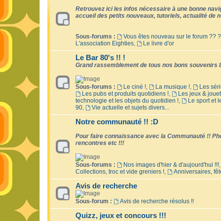
Retrouvez ici les infos nécessaire à une bonne naviga
accueil des petits nouveaux, tutoriels, actualité de no
Sous-forums :
Vous êtes nouveau sur le forum ?? ?
L'association Eighties
,
Le livre d'or
Le Bar 80's !! !
Grand rassemblement de tous nos bons souvenirs 8
Sous-forums :
Le ciné !
,
La musique !
,
Les séri
Les pubs et produits quotidiens !
,
Les jeux & jouet
technologie et les objets du quotidien !
,
Le sport et 
90
,
Vie actuelle et sujets divers...
Notre communauté !! :D
Pour faire connaissance avec la Communauté !! Phot
rencontres etc !!!
Sous-forums :
Nos images d'hier & d'aujourd'hui !!!
Collections, troc et vide greniers !
,
Anniversaires, fêt
Avis de recherche
Sous-forum :
Avis de recherche résolus !!
Quizz, jeux et concours !!!