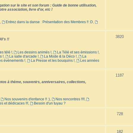
tion sur le site et son forum : Guide de bonne utilisation,
tre association, livre d'or, etc !
,
Entrez dans la danse : Présentation des Membres !! :D
,
3820
0's !!
es télé !
,
Les dessins animés !
,
La Télé et ses émissions !
,
s !
,
La salle d'arcade !
,
La Mode & la Déco !
,
La
les événements !
,
La Presse et les bouquins !
,
Les années
1187
os à thème, souvenirs, anniversaires, collections,
,
Nos souvenirs d'enfance !! :)
,
Nos rencontres !!!!
,
es et dédicaces !!!
,
Besoin d'un tuyau ?
728
182