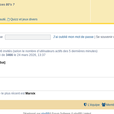
ces 80's ?
auté
,
Quizz et jeux divers
e :
J’ai oublié mon mot de passe
|
Se souvenir
et 86 invités (selon le nombre d’utilisateurs actifs des 5 dernières minutes)
té de
3466
le 24 mars 2026, 13:37
Bot]
le plus récent est
Marsix
L’équipe
Memb
Développé par
phpBB
® Forum Software © phpBB Limited