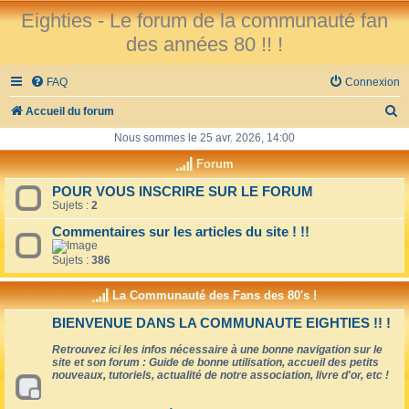
Eighties - Le forum de la communauté fan
des années 80 !! !
FAQ
Connexion
R
Accueil du forum
e
Nous sommes le 25 avr. 2026, 14:00
c
Forum
h
POUR VOUS INSCRIRE SUR LE FORUM
Sujets :
2
e
r
Commentaires sur les articles du site ! !!
c
Sujets :
386
h
La Communauté des Fans des 80's !
e
BIENVENUE DANS LA COMMUNAUTE EIGHTIES !! !
r
Retrouvez ici les infos nécessaire à une bonne navigation sur le
site et son forum : Guide de bonne utilisation, accueil des petits
nouveaux, tutoriels, actualité de notre association, livre d'or, etc !