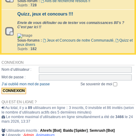
Sous-forum :
Avis de recherche résolus !!
Sujets :
728
Quizz, jeux et concours !!!
Envie de vous défouler ou de tester vos connaissances 80's ?
C'est par ici !!
Sous-forums :
Jeux et Concours de notre Communauté
,
Quizz et
jeux divers
Sujets :
182
CONNEXION
Nom d’utilisateur :
Mot de passe :
J’ai oublié mon mot de passe
Se souvenir de moi
QUI EST EN LIGNE ?
Au total, il y a
89
utilisateurs en ligne :: 3 inscrits, 0 invisible et 86 invités (selon
le nombre d’utilisateurs actifs des 5 dernières minutes)
Le nombre maximal d’utilisateurs en ligne simultanément a été de
3466
le 24
mars 2026, 13:37
Utilisateurs inscrits :
Ahrefs [Bot]
,
Baidu [Spider]
,
Semrush [Bot]
Légende :
Admin
,
Animateurs