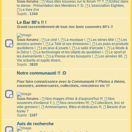
Sous-forums :
Vous êtes nouveau sur le forum ?? ?
,
Entrez dans
la danse : Présentation des Membres !! :D
,
L'association Eighties
,
Le livre d'or
Sujets :
1344
Le Bar 80's !! !
Grand rassemblement de tous nos bons souvenirs 80's !!
Sous-forums :
Le ciné !
,
La musique !
,
Les séries télé !
,
Les
dessins animés !
,
La Télé et ses émissions !
,
Les pubs et produits
quotidiens !
,
Les jeux & jouets !
,
La salle d'arcade !
,
La Mode &
la Déco !
,
La technologie et les objets du quotidien !
,
Le sport et
les événements !
,
La Presse et les bouquins !
,
Les années 90
,
Vie actuelle et sujets divers...
Sujets :
3820
Notre communauté !! :D
Pour faire connaissance avec la Communauté !! Photos à thème,
souvenirs, anniversaires, collections, rencontres etc !!!
Sous-forums :
Nos images d'hier & d'aujourd'hui !!!
,
Nos
souvenirs d'enfance !! :)
,
Nos rencontres !!!!
,
Collections, troc et
vide greniers !
,
Anniversaires, fêtes et dédicaces !!!
,
Besoin d'un
tuyau ?
Sujets :
1187
Avis de recherche