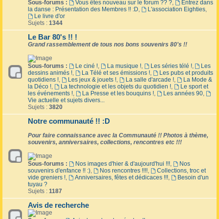
Sous-forums :
Vous êtes nouveau sur le forum ?? ?
,
Entrez dans
la danse : Présentation des Membres !! :D
,
L'association Eighties
,
Le livre d'or
Sujets :
1344
Le Bar 80's !! !
Grand rassemblement de tous nos bons souvenirs 80's !!
Sous-forums :
Le ciné !
,
La musique !
,
Les séries télé !
,
Les
dessins animés !
,
La Télé et ses émissions !
,
Les pubs et produits
quotidiens !
,
Les jeux & jouets !
,
La salle d'arcade !
,
La Mode &
la Déco !
,
La technologie et les objets du quotidien !
,
Le sport et
les événements !
,
La Presse et les bouquins !
,
Les années 90
,
Vie actuelle et sujets divers...
Sujets :
3820
Notre communauté !! :D
Pour faire connaissance avec la Communauté !! Photos à thème,
souvenirs, anniversaires, collections, rencontres etc !!!
Sous-forums :
Nos images d'hier & d'aujourd'hui !!!
,
Nos
souvenirs d'enfance !! :)
,
Nos rencontres !!!!
,
Collections, troc et
vide greniers !
,
Anniversaires, fêtes et dédicaces !!!
,
Besoin d'un
tuyau ?
Sujets :
1187
Avis de recherche