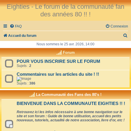
Eighties - Le forum de la communauté fan
des années 80 !! !
FAQ
Connexion
R
Accueil du forum
e
Nous sommes le 25 avr. 2026, 14:00
c
Forum
h
POUR VOUS INSCRIRE SUR LE FORUM
Sujets :
2
e
r
Commentaires sur les articles du site ! !!
c
Sujets :
386
h
La Communauté des Fans des 80's !
e
BIENVENUE DANS LA COMMUNAUTE EIGHTIES !! !
r
Retrouvez ici les infos nécessaire à une bonne navigation sur le
site et son forum : Guide de bonne utilisation, accueil des petits
nouveaux, tutoriels, actualité de notre association, livre d'or, etc !