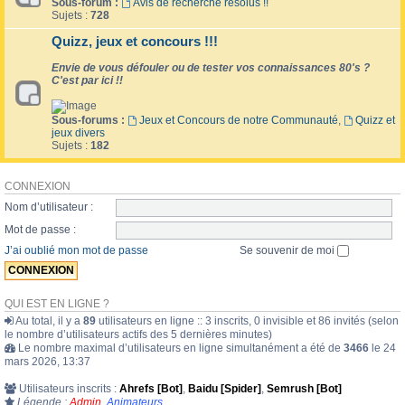
Sous-forum :
Avis de recherche résolus !!
Sujets :
728
Quizz, jeux et concours !!!
Envie de vous défouler ou de tester vos connaissances 80's ?
C'est par ici !!
Sous-forums :
Jeux et Concours de notre Communauté
,
Quizz et
jeux divers
Sujets :
182
CONNEXION
Nom d’utilisateur :
Mot de passe :
J’ai oublié mon mot de passe
Se souvenir de moi
QUI EST EN LIGNE ?
Au total, il y a
89
utilisateurs en ligne :: 3 inscrits, 0 invisible et 86 invités (selon
le nombre d’utilisateurs actifs des 5 dernières minutes)
Le nombre maximal d’utilisateurs en ligne simultanément a été de
3466
le 24
mars 2026, 13:37
Utilisateurs inscrits :
Ahrefs [Bot]
,
Baidu [Spider]
,
Semrush [Bot]
Légende :
Admin
,
Animateurs