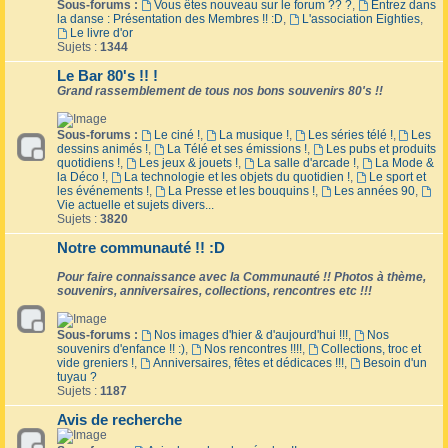
Sous-forums :
Vous êtes nouveau sur le forum ?? ?
,
Entrez dans
la danse : Présentation des Membres !! :D
,
L'association Eighties
,
Le livre d'or
Sujets :
1344
Le Bar 80's !! !
Grand rassemblement de tous nos bons souvenirs 80's !!
Sous-forums :
Le ciné !
,
La musique !
,
Les séries télé !
,
Les
dessins animés !
,
La Télé et ses émissions !
,
Les pubs et produits
quotidiens !
,
Les jeux & jouets !
,
La salle d'arcade !
,
La Mode &
la Déco !
,
La technologie et les objets du quotidien !
,
Le sport et
les événements !
,
La Presse et les bouquins !
,
Les années 90
,
Vie actuelle et sujets divers...
Sujets :
3820
Notre communauté !! :D
Pour faire connaissance avec la Communauté !! Photos à thème,
souvenirs, anniversaires, collections, rencontres etc !!!
Sous-forums :
Nos images d'hier & d'aujourd'hui !!!
,
Nos
souvenirs d'enfance !! :)
,
Nos rencontres !!!!
,
Collections, troc et
vide greniers !
,
Anniversaires, fêtes et dédicaces !!!
,
Besoin d'un
tuyau ?
Sujets :
1187
Avis de recherche