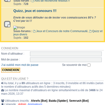
Sous-forum :
Avis de recherche résolus !!
Sujets :
728
Quizz, jeux et concours !!!
Envie de vous défouler ou de tester vos connaissances 80's ?
C'est par ici !!
Sous-forums :
Jeux et Concours de notre Communauté
,
Quizz et
jeux divers
Sujets :
182
CONNEXION
Nom d’utilisateur :
Mot de passe :
J’ai oublié mon mot de passe
Se souvenir de moi
QUI EST EN LIGNE ?
Au total, il y a
89
utilisateurs en ligne :: 3 inscrits, 0 invisible et 86 invités (selon
le nombre d’utilisateurs actifs des 5 dernières minutes)
Le nombre maximal d’utilisateurs en ligne simultanément a été de
3466
le 24
mars 2026, 13:37
Utilisateurs inscrits :
Ahrefs [Bot]
,
Baidu [Spider]
,
Semrush [Bot]
Légende :
Admin
,
Animateurs