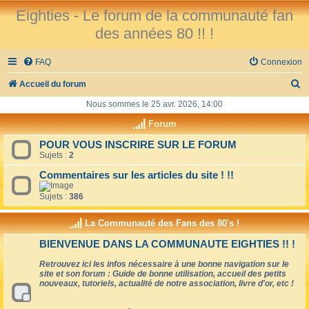
Eighties - Le forum de la communauté fan
des années 80 !! !
FAQ
Connexion
R
Accueil du forum
e
Nous sommes le 25 avr. 2026, 14:00
c
Forum
h
POUR VOUS INSCRIRE SUR LE FORUM
Sujets :
2
e
r
Commentaires sur les articles du site ! !!
c
Sujets :
386
h
La Communauté des Fans des 80's !
e
BIENVENUE DANS LA COMMUNAUTE EIGHTIES !! !
r
Retrouvez ici les infos nécessaire à une bonne navigation sur le
site et son forum : Guide de bonne utilisation, accueil des petits
nouveaux, tutoriels, actualité de notre association, livre d'or, etc !