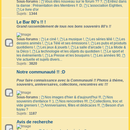
Sous-forums :
Vous êtes nouveau sur le forum ?? ?
,
Entrez dans
la danse : Présentation des Membres !! :D
,
L'association Eighties
,
Le livre d'or
Sujets :
1344
Le Bar 80's !! !
Grand rassemblement de tous nos bons souvenirs 80's !!
Sous-forums :
Le ciné !
,
La musique !
,
Les séries télé !
,
Les
dessins animés !
,
La Télé et ses émissions !
,
Les pubs et produits
quotidiens !
,
Les jeux & jouets !
,
La salle d'arcade !
,
La Mode &
la Déco !
,
La technologie et les objets du quotidien !
,
Le sport et
les événements !
,
La Presse et les bouquins !
,
Les années 90
,
Vie actuelle et sujets divers...
Sujets :
3820
Notre communauté !! :D
Pour faire connaissance avec la Communauté !! Photos à thème,
souvenirs, anniversaires, collections, rencontres etc !!!
Sous-forums :
Nos images d'hier & d'aujourd'hui !!!
,
Nos
souvenirs d'enfance !! :)
,
Nos rencontres !!!!
,
Collections, troc et
vide greniers !
,
Anniversaires, fêtes et dédicaces !!!
,
Besoin d'un
tuyau ?
Sujets :
1187
Avis de recherche