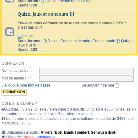
Sous-forum :
Avis de recherche résolus !!
Sujets :
728
Quizz, jeux et concours !!!
Envie de vous défouler ou de tester vos connaissances 80's ?
C'est par ici !!
Sous-forums :
Jeux et Concours de notre Communauté
,
Quizz et
jeux divers
Sujets :
182
CONNEXION
Nom d’utilisateur :
Mot de passe :
J’ai oublié mon mot de passe
Se souvenir de moi
QUI EST EN LIGNE ?
Au total, il y a
89
utilisateurs en ligne :: 3 inscrits, 0 invisible et 86 invités (selon
le nombre d’utilisateurs actifs des 5 dernières minutes)
Le nombre maximal d’utilisateurs en ligne simultanément a été de
3466
le 24
mars 2026, 13:37
Utilisateurs inscrits :
Ahrefs [Bot]
,
Baidu [Spider]
,
Semrush [Bot]
Légende :
Admin
,
Animateurs