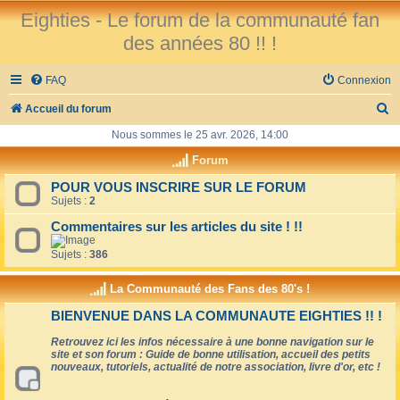
Eighties - Le forum de la communauté fan
des années 80 !! !
FAQ
Connexion
R
Accueil du forum
e
Nous sommes le 25 avr. 2026, 14:00
c
Forum
h
POUR VOUS INSCRIRE SUR LE FORUM
Sujets :
2
e
r
Commentaires sur les articles du site ! !!
c
Sujets :
386
h
La Communauté des Fans des 80's !
e
BIENVENUE DANS LA COMMUNAUTE EIGHTIES !! !
r
Retrouvez ici les infos nécessaire à une bonne navigation sur le
site et son forum : Guide de bonne utilisation, accueil des petits
nouveaux, tutoriels, actualité de notre association, livre d'or, etc !