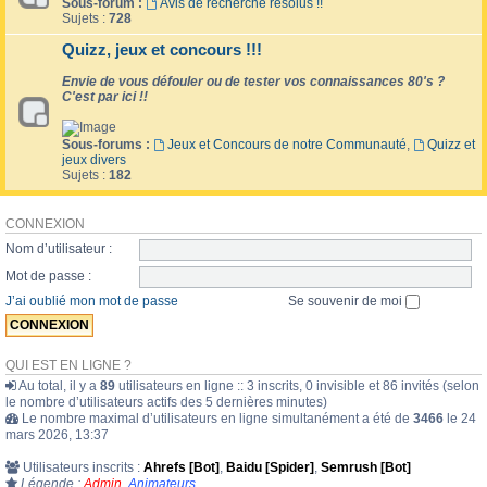
Sous-forum :
Avis de recherche résolus !!
Sujets :
728
Quizz, jeux et concours !!!
Envie de vous défouler ou de tester vos connaissances 80's ?
C'est par ici !!
Sous-forums :
Jeux et Concours de notre Communauté
,
Quizz et
jeux divers
Sujets :
182
CONNEXION
Nom d’utilisateur :
Mot de passe :
J’ai oublié mon mot de passe
Se souvenir de moi
QUI EST EN LIGNE ?
Au total, il y a
89
utilisateurs en ligne :: 3 inscrits, 0 invisible et 86 invités (selon
le nombre d’utilisateurs actifs des 5 dernières minutes)
Le nombre maximal d’utilisateurs en ligne simultanément a été de
3466
le 24
mars 2026, 13:37
Utilisateurs inscrits :
Ahrefs [Bot]
,
Baidu [Spider]
,
Semrush [Bot]
Légende :
Admin
,
Animateurs