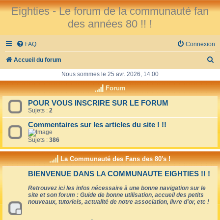
Eighties - Le forum de la communauté fan
des années 80 !! !
FAQ
Connexion
R
Accueil du forum
e
Nous sommes le 25 avr. 2026, 14:00
c
Forum
h
POUR VOUS INSCRIRE SUR LE FORUM
Sujets :
2
e
r
Commentaires sur les articles du site ! !!
c
Sujets :
386
h
La Communauté des Fans des 80's !
e
BIENVENUE DANS LA COMMUNAUTE EIGHTIES !! !
r
Retrouvez ici les infos nécessaire à une bonne navigation sur le
site et son forum : Guide de bonne utilisation, accueil des petits
nouveaux, tutoriels, actualité de notre association, livre d'or, etc !