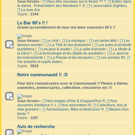
Sous-forums :
Vous êtes nouveau sur le forum ?? ?
,
Entrez dans
la danse : Présentation des Membres !! :D
,
L'association Eighties
,
Le livre d'or
Sujets :
1344
Le Bar 80's !! !
Grand rassemblement de tous nos bons souvenirs 80's !!
Sous-forums :
Le ciné !
,
La musique !
,
Les séries télé !
,
Les
dessins animés !
,
La Télé et ses émissions !
,
Les pubs et produits
quotidiens !
,
Les jeux & jouets !
,
La salle d'arcade !
,
La Mode &
la Déco !
,
La technologie et les objets du quotidien !
,
Le sport et
les événements !
,
La Presse et les bouquins !
,
Les années 90
,
Vie actuelle et sujets divers...
Sujets :
3820
Notre communauté !! :D
Pour faire connaissance avec la Communauté !! Photos à thème,
souvenirs, anniversaires, collections, rencontres etc !!!
Sous-forums :
Nos images d'hier & d'aujourd'hui !!!
,
Nos
souvenirs d'enfance !! :)
,
Nos rencontres !!!!
,
Collections, troc et
vide greniers !
,
Anniversaires, fêtes et dédicaces !!!
,
Besoin d'un
tuyau ?
Sujets :
1187
Avis de recherche