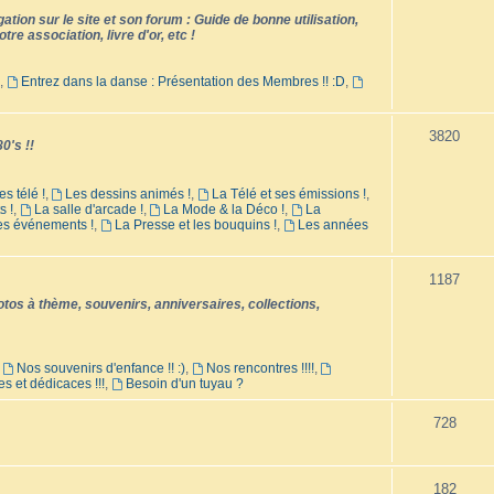
tion sur le site et son forum : Guide de bonne utilisation,
tre association, livre d'or, etc !
,
Entrez dans la danse : Présentation des Membres !! :D
,
3820
0's !!
es télé !
,
Les dessins animés !
,
La Télé et ses émissions !
,
s !
,
La salle d'arcade !
,
La Mode & la Déco !
,
La
les événements !
,
La Presse et les bouquins !
,
Les années
1187
os à thème, souvenirs, anniversaires, collections,
,
Nos souvenirs d'enfance !! :)
,
Nos rencontres !!!!
,
es et dédicaces !!!
,
Besoin d'un tuyau ?
728
182