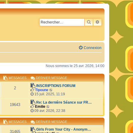
RECHERCHER
RECHERCHE AVA
Connexion
Nous sommes le 25 avr. 2026, 14:00
MESSAGES
DERNIER MESSAGE
INSCRIPTIONS FORUM
2
C
Tipoune
o
15 juil. 2025, 11:19
n
s
Re: La dernière Séance sur FR…
19643
C
u
Emilie
o
l
09 avr. 2026, 22:38
n
t
s
e
MESSAGES
DERNIER MESSAGE
u
r
l
l
Girls From Your City - Anonym…
t
e
31465