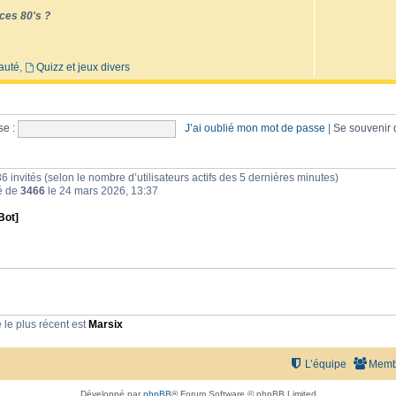
ces 80's ?
auté
,
Quizz et jeux divers
e :
J’ai oublié mon mot de passe
|
Se souvenir
et 86 invités (selon le nombre d’utilisateurs actifs des 5 dernières minutes)
té de
3466
le 24 mars 2026, 13:37
Bot]
le plus récent est
Marsix
L’équipe
Memb
Développé par
phpBB
® Forum Software © phpBB Limited