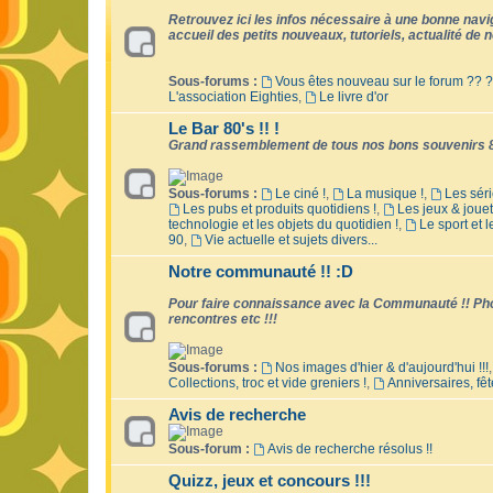
Retrouvez ici les infos nécessaire à une bonne naviga
accueil des petits nouveaux, tutoriels, actualité de no
Sous-forums :
Vous êtes nouveau sur le forum ?? ?
L'association Eighties
,
Le livre d'or
Le Bar 80's !! !
Grand rassemblement de tous nos bons souvenirs 8
Sous-forums :
Le ciné !
,
La musique !
,
Les séri
Les pubs et produits quotidiens !
,
Les jeux & jouet
technologie et les objets du quotidien !
,
Le sport et 
90
,
Vie actuelle et sujets divers...
Notre communauté !! :D
Pour faire connaissance avec la Communauté !! Phot
rencontres etc !!!
Sous-forums :
Nos images d'hier & d'aujourd'hui !!!
Collections, troc et vide greniers !
,
Anniversaires, fêt
Avis de recherche
Sous-forum :
Avis de recherche résolus !!
Quizz, jeux et concours !!!