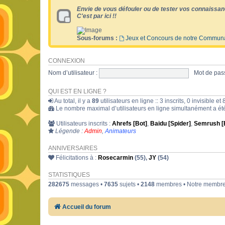
Envie de vous défouler ou de tester vos connaissan
C'est par ici !!
Sous-forums :
Jeux et Concours de notre Commun
CONNEXION
Nom d’utilisateur :
Mot de pass
QUI EST EN LIGNE ?
Au total, il y a
89
utilisateurs en ligne :: 3 inscrits, 0 invisible 
Le nombre maximal d’utilisateurs en ligne simultanément a é
Utilisateurs inscrits :
Ahrefs [Bot]
,
Baidu [Spider]
,
Semrush [
Légende :
Admin
,
Animateurs
ANNIVERSAIRES
Félicitations à :
Rosecarmin
(55),
JY
(54)
STATISTIQUES
282675
messages •
7635
sujets •
2148
membres • Notre membre 
Accueil du forum