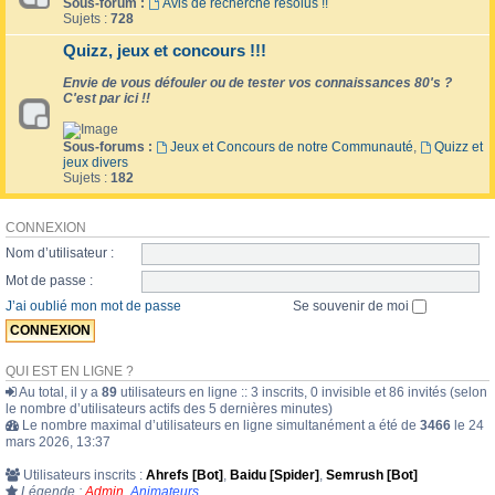
Sous-forum :
Avis de recherche résolus !!
Sujets :
728
Quizz, jeux et concours !!!
Envie de vous défouler ou de tester vos connaissances 80's ?
C'est par ici !!
Sous-forums :
Jeux et Concours de notre Communauté
,
Quizz et
jeux divers
Sujets :
182
CONNEXION
Nom d’utilisateur :
Mot de passe :
J’ai oublié mon mot de passe
Se souvenir de moi
QUI EST EN LIGNE ?
Au total, il y a
89
utilisateurs en ligne :: 3 inscrits, 0 invisible et 86 invités (selon
le nombre d’utilisateurs actifs des 5 dernières minutes)
Le nombre maximal d’utilisateurs en ligne simultanément a été de
3466
le 24
mars 2026, 13:37
Utilisateurs inscrits :
Ahrefs [Bot]
,
Baidu [Spider]
,
Semrush [Bot]
Légende :
Admin
,
Animateurs