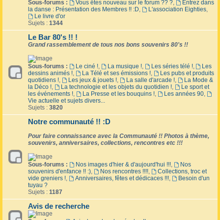
Sous-forums :
Vous êtes nouveau sur le forum ?? ?
,
Entrez dans
la danse : Présentation des Membres !! :D
,
L'association Eighties
,
Le livre d'or
Sujets :
1344
Le Bar 80's !! !
Grand rassemblement de tous nos bons souvenirs 80's !!
Sous-forums :
Le ciné !
,
La musique !
,
Les séries télé !
,
Les
dessins animés !
,
La Télé et ses émissions !
,
Les pubs et produits
quotidiens !
,
Les jeux & jouets !
,
La salle d'arcade !
,
La Mode &
la Déco !
,
La technologie et les objets du quotidien !
,
Le sport et
les événements !
,
La Presse et les bouquins !
,
Les années 90
,
Vie actuelle et sujets divers...
Sujets :
3820
Notre communauté !! :D
Pour faire connaissance avec la Communauté !! Photos à thème,
souvenirs, anniversaires, collections, rencontres etc !!!
Sous-forums :
Nos images d'hier & d'aujourd'hui !!!
,
Nos
souvenirs d'enfance !! :)
,
Nos rencontres !!!!
,
Collections, troc et
vide greniers !
,
Anniversaires, fêtes et dédicaces !!!
,
Besoin d'un
tuyau ?
Sujets :
1187
Avis de recherche