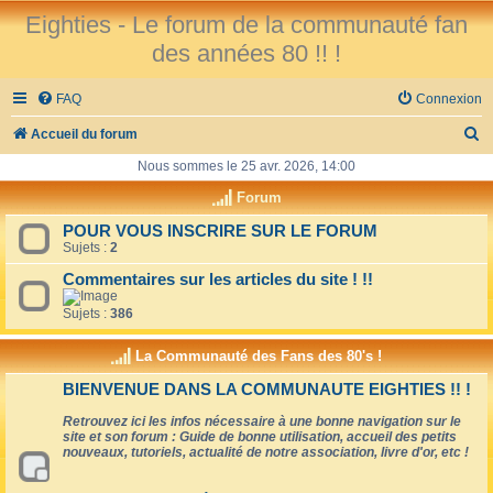
Eighties - Le forum de la communauté fan
des années 80 !! !
FAQ
Connexion
R
Accueil du forum
e
Nous sommes le 25 avr. 2026, 14:00
c
Forum
h
POUR VOUS INSCRIRE SUR LE FORUM
Sujets :
2
e
r
Commentaires sur les articles du site ! !!
c
Sujets :
386
h
La Communauté des Fans des 80's !
e
BIENVENUE DANS LA COMMUNAUTE EIGHTIES !! !
r
Retrouvez ici les infos nécessaire à une bonne navigation sur le
site et son forum : Guide de bonne utilisation, accueil des petits
nouveaux, tutoriels, actualité de notre association, livre d'or, etc !