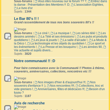
Sous-forums :
Vous êtes nouveau sur le forum ?? ?
,
Entrez dans
la danse : Présentation des Membres !! :D
,
L'association Eighties
,
Le livre d'or
Sujets :
1344
Le Bar 80's !! !
Grand rassemblement de tous nos bons souvenirs 80's !!
Sous-forums :
Le ciné !
,
La musique !
,
Les séries télé !
,
Les
dessins animés !
,
La Télé et ses émissions !
,
Les pubs et produits
quotidiens !
,
Les jeux & jouets !
,
La salle d'arcade !
,
La Mode &
la Déco !
,
La technologie et les objets du quotidien !
,
Le sport et
les événements !
,
La Presse et les bouquins !
,
Les années 90
,
Vie actuelle et sujets divers...
Sujets :
3820
Notre communauté !! :D
Pour faire connaissance avec la Communauté !! Photos à thème,
souvenirs, anniversaires, collections, rencontres etc !!!
Sous-forums :
Nos images d'hier & d'aujourd'hui !!!
,
Nos
souvenirs d'enfance !! :)
,
Nos rencontres !!!!
,
Collections, troc et
vide greniers !
,
Anniversaires, fêtes et dédicaces !!!
,
Besoin d'un
tuyau ?
Sujets :
1187
Avis de recherche