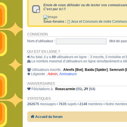
Envie de vous défouler ou de tester vos connaissan
C'est par ici !!
Sous-forums :
Jeux et Concours de notre Commun
CONNEXION
Nom d’utilisateur :
Mot de pass
QUI EST EN LIGNE ?
Au total, il y a
89
utilisateurs en ligne :: 3 inscrits, 0 invisible 
Le nombre maximal d’utilisateurs en ligne simultanément a é
Utilisateurs inscrits :
Ahrefs [Bot]
,
Baidu [Spider]
,
Semrush [
Légende :
Admin
,
Animateurs
ANNIVERSAIRES
Félicitations à :
Rosecarmin
(55),
JY
(54)
STATISTIQUES
282675
messages •
7635
sujets •
2148
membres • Notre membre 
Accueil du forum