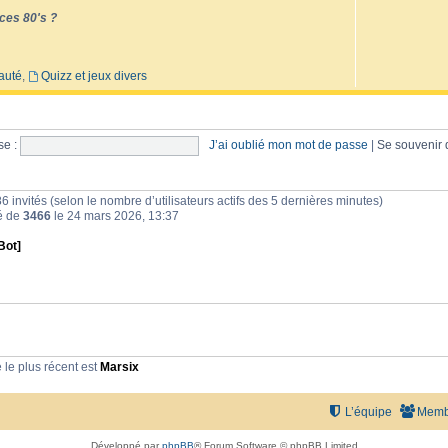
ces 80's ?
auté
,
Quizz et jeux divers
e :
J’ai oublié mon mot de passe
|
Se souvenir
et 86 invités (selon le nombre d’utilisateurs actifs des 5 dernières minutes)
té de
3466
le 24 mars 2026, 13:37
Bot]
le plus récent est
Marsix
L’équipe
Memb
Développé par
phpBB
® Forum Software © phpBB Limited