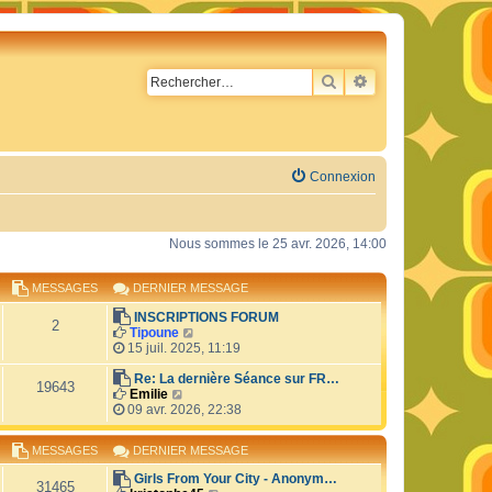
RECHERCHER
RECHERCHE AVA
Connexion
Nous sommes le 25 avr. 2026, 14:00
MESSAGES
DERNIER MESSAGE
INSCRIPTIONS FORUM
2
C
Tipoune
o
15 juil. 2025, 11:19
n
s
Re: La dernière Séance sur FR…
19643
C
u
Emilie
o
l
09 avr. 2026, 22:38
n
t
s
e
MESSAGES
DERNIER MESSAGE
u
r
l
l
Girls From Your City - Anonym…
t
e
31465