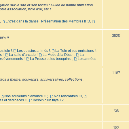
tion sur le site et son forum : Guide de bonne utilisation,
tre association, livre d'or, etc !
,
Entrez dans la danse : Présentation des Membres !! :D
,
3820
0's !!
es télé !
,
Les dessins animés !
,
La Télé et ses émissions !
,
s !
,
La salle d'arcade !
,
La Mode & la Déco !
,
La
les événements !
,
La Presse et les bouquins !
,
Les années
1187
os à thème, souvenirs, anniversaires, collections,
,
Nos souvenirs d'enfance !! :)
,
Nos rencontres !!!!
,
es et dédicaces !!!
,
Besoin d'un tuyau ?
728
182