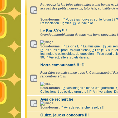
Retrouvez ici les infos nécessaire à une bonne naviga
accueil des petits nouveaux, tutoriels, actualité de no
Sous-forums :
Vous êtes nouveau sur le forum ?? ?
L'association Eighties
,
Le livre d'or
Le Bar 80's !! !
Grand rassemblement de tous nos bons souvenirs 8
Sous-forums :
Le ciné !
,
La musique !
,
Les séri
Les pubs et produits quotidiens !
,
Les jeux & jouet
technologie et les objets du quotidien !
,
Le sport et 
90
,
Vie actuelle et sujets divers...
Notre communauté !! :D
Pour faire connaissance avec la Communauté !! Phot
rencontres etc !!!
Sous-forums :
Nos images d'hier & d'aujourd'hui !!!
Collections, troc et vide greniers !
,
Anniversaires, fêt
Avis de recherche
Sous-forum :
Avis de recherche résolus !!
Quizz, jeux et concours !!!