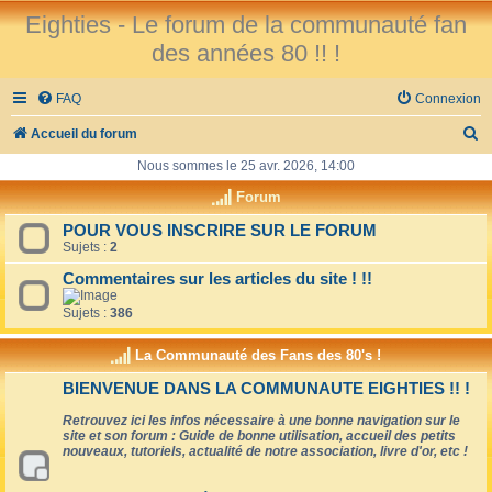
Eighties - Le forum de la communauté fan
des années 80 !! !
FAQ
Connexion
R
Accueil du forum
e
Nous sommes le 25 avr. 2026, 14:00
c
Forum
h
POUR VOUS INSCRIRE SUR LE FORUM
Sujets :
2
e
r
Commentaires sur les articles du site ! !!
c
Sujets :
386
h
La Communauté des Fans des 80's !
e
BIENVENUE DANS LA COMMUNAUTE EIGHTIES !! !
r
Retrouvez ici les infos nécessaire à une bonne navigation sur le
site et son forum : Guide de bonne utilisation, accueil des petits
nouveaux, tutoriels, actualité de notre association, livre d'or, etc !