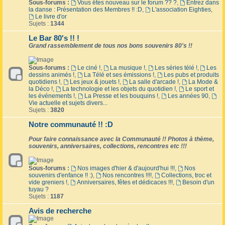
Sous-forums :
Vous êtes nouveau sur le forum ?? ?
,
Entrez dans
la danse : Présentation des Membres !! :D
,
L'association Eighties
,
Le livre d'or
Sujets :
1344
Le Bar 80's !! !
Grand rassemblement de tous nos bons souvenirs 80's !!
Sous-forums :
Le ciné !
,
La musique !
,
Les séries télé !
,
Les
dessins animés !
,
La Télé et ses émissions !
,
Les pubs et produits
quotidiens !
,
Les jeux & jouets !
,
La salle d'arcade !
,
La Mode &
la Déco !
,
La technologie et les objets du quotidien !
,
Le sport et
les événements !
,
La Presse et les bouquins !
,
Les années 90
,
Vie actuelle et sujets divers...
Sujets :
3820
Notre communauté !! :D
Pour faire connaissance avec la Communauté !! Photos à thème,
souvenirs, anniversaires, collections, rencontres etc !!!
Sous-forums :
Nos images d'hier & d'aujourd'hui !!!
,
Nos
souvenirs d'enfance !! :)
,
Nos rencontres !!!!
,
Collections, troc et
vide greniers !
,
Anniversaires, fêtes et dédicaces !!!
,
Besoin d'un
tuyau ?
Sujets :
1187
Avis de recherche