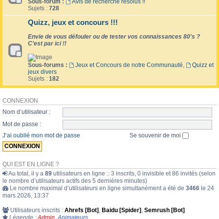
Sous-forum :
Avis de recherche résolus !!
Sujets :
728
Quizz, jeux et concours !!!
Envie de vous défouler ou de tester vos connaissances 80's ?
C'est par ici !!
Sous-forums :
Jeux et Concours de notre Communauté
,
Quizz et
jeux divers
Sujets :
182
CONNEXION
Nom d’utilisateur :
Mot de passe :
J’ai oublié mon mot de passe
Se souvenir de moi
QUI EST EN LIGNE ?
Au total, il y a
89
utilisateurs en ligne :: 3 inscrits, 0 invisible et 86 invités (selon
le nombre d’utilisateurs actifs des 5 dernières minutes)
Le nombre maximal d’utilisateurs en ligne simultanément a été de
3466
le 24
mars 2026, 13:37
Utilisateurs inscrits :
Ahrefs [Bot]
,
Baidu [Spider]
,
Semrush [Bot]
Légende :
Admin
,
Animateurs