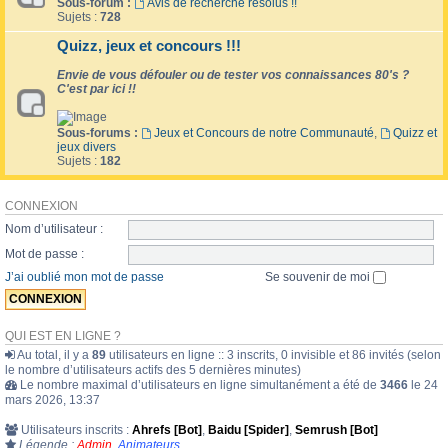
Sous-forum :
Avis de recherche résolus !!
Sujets :
728
Quizz, jeux et concours !!!
Envie de vous défouler ou de tester vos connaissances 80's ?
C'est par ici !!
Sous-forums :
Jeux et Concours de notre Communauté
,
Quizz et
jeux divers
Sujets :
182
CONNEXION
Nom d’utilisateur :
Mot de passe :
J’ai oublié mon mot de passe
Se souvenir de moi
QUI EST EN LIGNE ?
Au total, il y a
89
utilisateurs en ligne :: 3 inscrits, 0 invisible et 86 invités (selon
le nombre d’utilisateurs actifs des 5 dernières minutes)
Le nombre maximal d’utilisateurs en ligne simultanément a été de
3466
le 24
mars 2026, 13:37
Utilisateurs inscrits :
Ahrefs [Bot]
,
Baidu [Spider]
,
Semrush [Bot]
Légende :
Admin
,
Animateurs