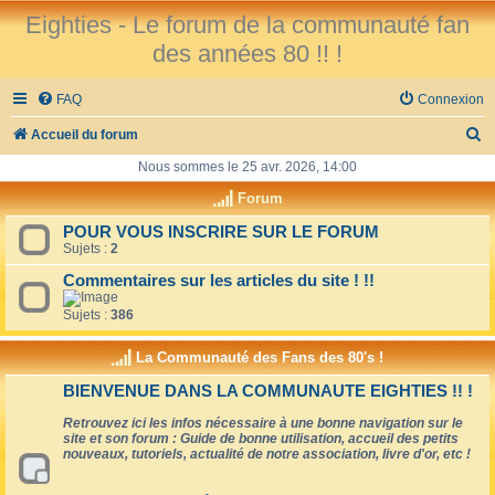
Eighties - Le forum de la communauté fan
des années 80 !! !
FAQ
Connexion
R
Accueil du forum
e
Nous sommes le 25 avr. 2026, 14:00
c
Forum
h
POUR VOUS INSCRIRE SUR LE FORUM
Sujets :
2
e
r
Commentaires sur les articles du site ! !!
c
Sujets :
386
h
La Communauté des Fans des 80's !
e
BIENVENUE DANS LA COMMUNAUTE EIGHTIES !! !
r
Retrouvez ici les infos nécessaire à une bonne navigation sur le
site et son forum : Guide de bonne utilisation, accueil des petits
nouveaux, tutoriels, actualité de notre association, livre d'or, etc !