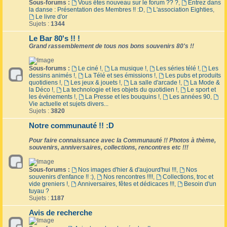
Sous-forums :
Vous êtes nouveau sur le forum ?? ?
,
Entrez dans
la danse : Présentation des Membres !! :D
,
L'association Eighties
,
Le livre d'or
Sujets :
1344
Le Bar 80's !! !
Grand rassemblement de tous nos bons souvenirs 80's !!
Sous-forums :
Le ciné !
,
La musique !
,
Les séries télé !
,
Les
dessins animés !
,
La Télé et ses émissions !
,
Les pubs et produits
quotidiens !
,
Les jeux & jouets !
,
La salle d'arcade !
,
La Mode &
la Déco !
,
La technologie et les objets du quotidien !
,
Le sport et
les événements !
,
La Presse et les bouquins !
,
Les années 90
,
Vie actuelle et sujets divers...
Sujets :
3820
Notre communauté !! :D
Pour faire connaissance avec la Communauté !! Photos à thème,
souvenirs, anniversaires, collections, rencontres etc !!!
Sous-forums :
Nos images d'hier & d'aujourd'hui !!!
,
Nos
souvenirs d'enfance !! :)
,
Nos rencontres !!!!
,
Collections, troc et
vide greniers !
,
Anniversaires, fêtes et dédicaces !!!
,
Besoin d'un
tuyau ?
Sujets :
1187
Avis de recherche