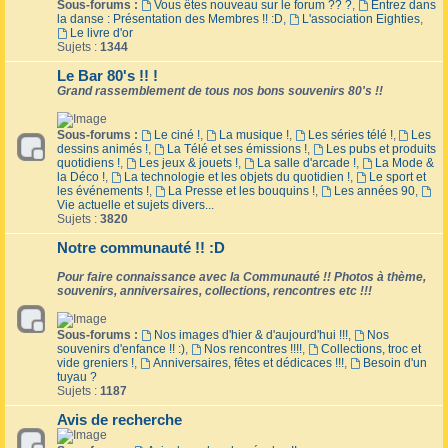
Sous-forums :
Vous êtes nouveau sur le forum ?? ?
,
Entrez dans
la danse : Présentation des Membres !! :D
,
L'association Eighties
,
Le livre d'or
Sujets :
1344
Le Bar 80's !! !
Grand rassemblement de tous nos bons souvenirs 80's !!
Sous-forums :
Le ciné !
,
La musique !
,
Les séries télé !
,
Les
dessins animés !
,
La Télé et ses émissions !
,
Les pubs et produits
quotidiens !
,
Les jeux & jouets !
,
La salle d'arcade !
,
La Mode &
la Déco !
,
La technologie et les objets du quotidien !
,
Le sport et
les événements !
,
La Presse et les bouquins !
,
Les années 90
,
Vie actuelle et sujets divers...
Sujets :
3820
Notre communauté !! :D
Pour faire connaissance avec la Communauté !! Photos à thème,
souvenirs, anniversaires, collections, rencontres etc !!!
Sous-forums :
Nos images d'hier & d'aujourd'hui !!!
,
Nos
souvenirs d'enfance !! :)
,
Nos rencontres !!!!
,
Collections, troc et
vide greniers !
,
Anniversaires, fêtes et dédicaces !!!
,
Besoin d'un
tuyau ?
Sujets :
1187
Avis de recherche