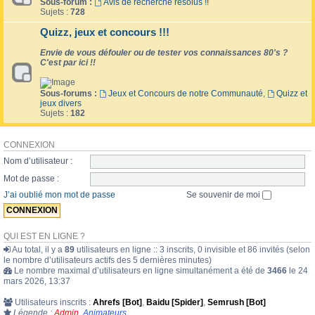
Sous-forum :
Avis de recherche résolus !!
Sujets :
728
Quizz, jeux et concours !!!
Envie de vous défouler ou de tester vos connaissances 80's ?
C'est par ici !!
Sous-forums :
Jeux et Concours de notre Communauté
,
Quizz et
jeux divers
Sujets :
182
CONNEXION
Nom d’utilisateur :
Mot de passe :
J’ai oublié mon mot de passe
Se souvenir de moi
QUI EST EN LIGNE ?
Au total, il y a
89
utilisateurs en ligne :: 3 inscrits, 0 invisible et 86 invités (selon
le nombre d’utilisateurs actifs des 5 dernières minutes)
Le nombre maximal d’utilisateurs en ligne simultanément a été de
3466
le 24
mars 2026, 13:37
Utilisateurs inscrits :
Ahrefs [Bot]
,
Baidu [Spider]
,
Semrush [Bot]
Légende :
Admin
,
Animateurs