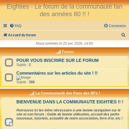
Eighties - Le forum de la communauté fan
des années 80 !! !
FAQ
Connexion
R
Accueil du forum
e
Nous sommes le 25 avr. 2026, 14:00
c
Forum
h
POUR VOUS INSCRIRE SUR LE FORUM
Sujets :
2
e
r
Commentaires sur les articles du site ! !!
c
Sujets :
386
h
La Communauté des Fans des 80's !
e
BIENVENUE DANS LA COMMUNAUTE EIGHTIES !! !
r
Retrouvez ici les infos nécessaire à une bonne navigation sur le
site et son forum : Guide de bonne utilisation, accueil des petits
nouveaux, tutoriels, actualité de notre association, livre d'or, etc !