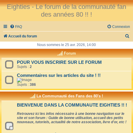
Eighties - Le forum de la communauté fan
des années 80 !! !
FAQ
Connexion
R
Accueil du forum
e
Nous sommes le 25 avr. 2026, 14:00
c
Forum
h
POUR VOUS INSCRIRE SUR LE FORUM
Sujets :
2
e
r
Commentaires sur les articles du site ! !!
c
Sujets :
386
h
La Communauté des Fans des 80's !
e
BIENVENUE DANS LA COMMUNAUTE EIGHTIES !! !
r
Retrouvez ici les infos nécessaire à une bonne navigation sur le
site et son forum : Guide de bonne utilisation, accueil des petits
nouveaux, tutoriels, actualité de notre association, livre d'or, etc !