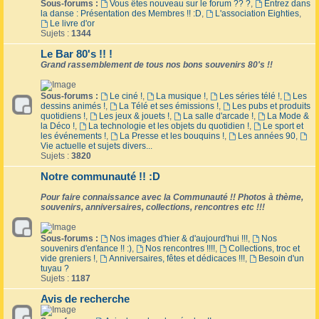
Sous-forums :
Vous êtes nouveau sur le forum ?? ?
,
Entrez dans
la danse : Présentation des Membres !! :D
,
L'association Eighties
,
Le livre d'or
Sujets :
1344
Le Bar 80's !! !
Grand rassemblement de tous nos bons souvenirs 80's !!
Sous-forums :
Le ciné !
,
La musique !
,
Les séries télé !
,
Les
dessins animés !
,
La Télé et ses émissions !
,
Les pubs et produits
quotidiens !
,
Les jeux & jouets !
,
La salle d'arcade !
,
La Mode &
la Déco !
,
La technologie et les objets du quotidien !
,
Le sport et
les événements !
,
La Presse et les bouquins !
,
Les années 90
,
Vie actuelle et sujets divers...
Sujets :
3820
Notre communauté !! :D
Pour faire connaissance avec la Communauté !! Photos à thème,
souvenirs, anniversaires, collections, rencontres etc !!!
Sous-forums :
Nos images d'hier & d'aujourd'hui !!!
,
Nos
souvenirs d'enfance !! :)
,
Nos rencontres !!!!
,
Collections, troc et
vide greniers !
,
Anniversaires, fêtes et dédicaces !!!
,
Besoin d'un
tuyau ?
Sujets :
1187
Avis de recherche