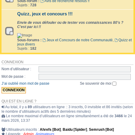
Sous-forum :
Avis de recherche résolus !!
Sujets :
728
Quizz, jeux et concours !!!
Envie de vous défouler ou de tester vos connaissances 80's ?
C'est par ici !!
Sous-forums :
Jeux et Concours de notre Communauté
,
Quizz et
jeux divers
Sujets :
182
CONNEXION
Nom d’utilisateur :
Mot de passe :
J’ai oublié mon mot de passe
Se souvenir de moi
QUI EST EN LIGNE ?
Au total, il y a
89
utilisateurs en ligne :: 3 inscrits, 0 invisible et 86 invités (selon
le nombre d’utilisateurs actifs des 5 dernières minutes)
Le nombre maximal d’utilisateurs en ligne simultanément a été de
3466
le 24
mars 2026, 13:37
Utilisateurs inscrits :
Ahrefs [Bot]
,
Baidu [Spider]
,
Semrush [Bot]
Légende :
Admin
,
Animateurs