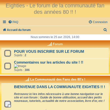
Eighties - Le forum de la communauté fan
des années 80 !! !
FAQ
Connexion
R
Accueil du forum
e
Nous sommes le 25 avr. 2026, 14:00
c
Forum
h
POUR VOUS INSCRIRE SUR LE FORUM
Sujets :
2
e
r
Commentaires sur les articles du site ! !!
c
Sujets :
386
h
La Communauté des Fans des 80's !
e
BIENVENUE DANS LA COMMUNAUTE EIGHTIES !! !
r
Retrouvez ici les infos nécessaire à une bonne navigation sur le
site et son forum : Guide de bonne utilisation, accueil des petits
nouveaux, tutoriels, actualité de notre association, livre d'or, etc !