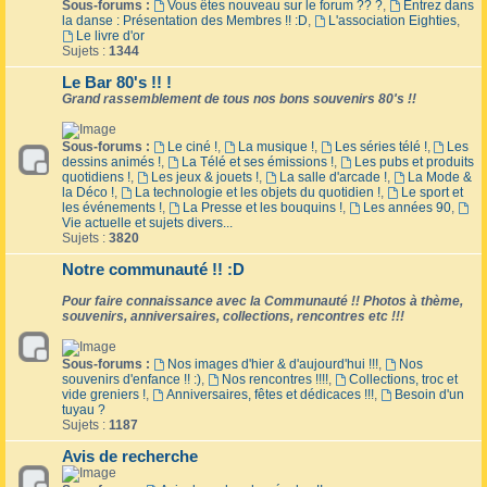
Sous-forums :
Vous êtes nouveau sur le forum ?? ?
,
Entrez dans
la danse : Présentation des Membres !! :D
,
L'association Eighties
,
Le livre d'or
Sujets :
1344
Le Bar 80's !! !
Grand rassemblement de tous nos bons souvenirs 80's !!
Sous-forums :
Le ciné !
,
La musique !
,
Les séries télé !
,
Les
dessins animés !
,
La Télé et ses émissions !
,
Les pubs et produits
quotidiens !
,
Les jeux & jouets !
,
La salle d'arcade !
,
La Mode &
la Déco !
,
La technologie et les objets du quotidien !
,
Le sport et
les événements !
,
La Presse et les bouquins !
,
Les années 90
,
Vie actuelle et sujets divers...
Sujets :
3820
Notre communauté !! :D
Pour faire connaissance avec la Communauté !! Photos à thème,
souvenirs, anniversaires, collections, rencontres etc !!!
Sous-forums :
Nos images d'hier & d'aujourd'hui !!!
,
Nos
souvenirs d'enfance !! :)
,
Nos rencontres !!!!
,
Collections, troc et
vide greniers !
,
Anniversaires, fêtes et dédicaces !!!
,
Besoin d'un
tuyau ?
Sujets :
1187
Avis de recherche