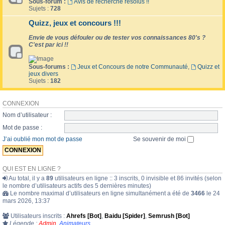
Sous-forum :
Avis de recherche résolus !!
Sujets :
728
Quizz, jeux et concours !!!
Envie de vous défouler ou de tester vos connaissances 80's ?
C'est par ici !!
Sous-forums :
Jeux et Concours de notre Communauté
,
Quizz et
jeux divers
Sujets :
182
CONNEXION
Nom d’utilisateur :
Mot de passe :
J’ai oublié mon mot de passe
Se souvenir de moi
QUI EST EN LIGNE ?
Au total, il y a
89
utilisateurs en ligne :: 3 inscrits, 0 invisible et 86 invités (selon
le nombre d’utilisateurs actifs des 5 dernières minutes)
Le nombre maximal d’utilisateurs en ligne simultanément a été de
3466
le 24
mars 2026, 13:37
Utilisateurs inscrits :
Ahrefs [Bot]
,
Baidu [Spider]
,
Semrush [Bot]
Légende :
Admin
,
Animateurs