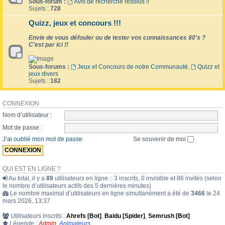
Sous-forum :
Avis de recherche résolus !!
Sujets :
728
Quizz, jeux et concours !!!
Envie de vous défouler ou de tester vos connaissances 80's ?
C'est par ici !!
Sous-forums :
Jeux et Concours de notre Communauté
,
Quizz et
jeux divers
Sujets :
182
CONNEXION
Nom d’utilisateur :
Mot de passe :
J’ai oublié mon mot de passe
Se souvenir de moi
QUI EST EN LIGNE ?
Au total, il y a
89
utilisateurs en ligne :: 3 inscrits, 0 invisible et 86 invités (selon
le nombre d’utilisateurs actifs des 5 dernières minutes)
Le nombre maximal d’utilisateurs en ligne simultanément a été de
3466
le 24
mars 2026, 13:37
Utilisateurs inscrits :
Ahrefs [Bot]
,
Baidu [Spider]
,
Semrush [Bot]
Légende :
Admin
,
Animateurs