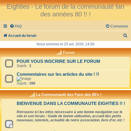
Eighties - Le forum de la communauté fan
des années 80 !! !
FAQ
Connexion
R
Accueil du forum
e
Nous sommes le 25 avr. 2026, 14:00
c
Forum
h
POUR VOUS INSCRIRE SUR LE FORUM
Sujets :
2
e
r
Commentaires sur les articles du site ! !!
c
Sujets :
386
h
La Communauté des Fans des 80's !
e
BIENVENUE DANS LA COMMUNAUTE EIGHTIES !! !
r
Retrouvez ici les infos nécessaire à une bonne navigation sur le
site et son forum : Guide de bonne utilisation, accueil des petits
nouveaux, tutoriels, actualité de notre association, livre d'or, etc !