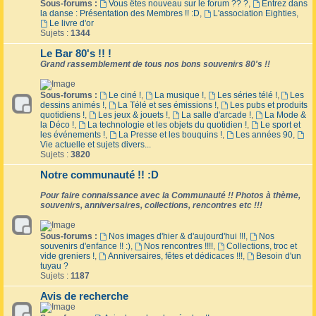
Sous-forums :
Vous êtes nouveau sur le forum ?? ?
,
Entrez dans
la danse : Présentation des Membres !! :D
,
L'association Eighties
,
Le livre d'or
Sujets :
1344
Le Bar 80's !! !
Grand rassemblement de tous nos bons souvenirs 80's !!
Sous-forums :
Le ciné !
,
La musique !
,
Les séries télé !
,
Les
dessins animés !
,
La Télé et ses émissions !
,
Les pubs et produits
quotidiens !
,
Les jeux & jouets !
,
La salle d'arcade !
,
La Mode &
la Déco !
,
La technologie et les objets du quotidien !
,
Le sport et
les événements !
,
La Presse et les bouquins !
,
Les années 90
,
Vie actuelle et sujets divers...
Sujets :
3820
Notre communauté !! :D
Pour faire connaissance avec la Communauté !! Photos à thème,
souvenirs, anniversaires, collections, rencontres etc !!!
Sous-forums :
Nos images d'hier & d'aujourd'hui !!!
,
Nos
souvenirs d'enfance !! :)
,
Nos rencontres !!!!
,
Collections, troc et
vide greniers !
,
Anniversaires, fêtes et dédicaces !!!
,
Besoin d'un
tuyau ?
Sujets :
1187
Avis de recherche