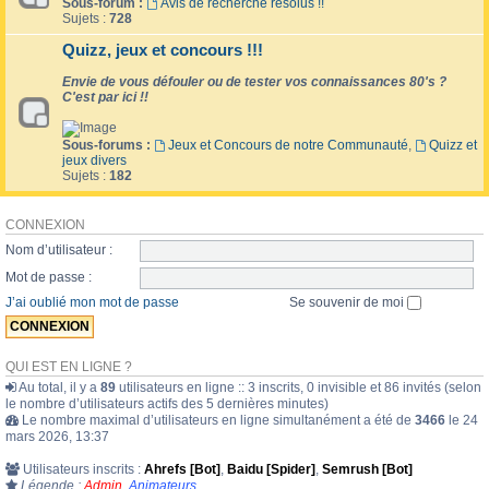
Sous-forum :
Avis de recherche résolus !!
Sujets :
728
Quizz, jeux et concours !!!
Envie de vous défouler ou de tester vos connaissances 80's ?
C'est par ici !!
Sous-forums :
Jeux et Concours de notre Communauté
,
Quizz et
jeux divers
Sujets :
182
CONNEXION
Nom d’utilisateur :
Mot de passe :
J’ai oublié mon mot de passe
Se souvenir de moi
QUI EST EN LIGNE ?
Au total, il y a
89
utilisateurs en ligne :: 3 inscrits, 0 invisible et 86 invités (selon
le nombre d’utilisateurs actifs des 5 dernières minutes)
Le nombre maximal d’utilisateurs en ligne simultanément a été de
3466
le 24
mars 2026, 13:37
Utilisateurs inscrits :
Ahrefs [Bot]
,
Baidu [Spider]
,
Semrush [Bot]
Légende :
Admin
,
Animateurs