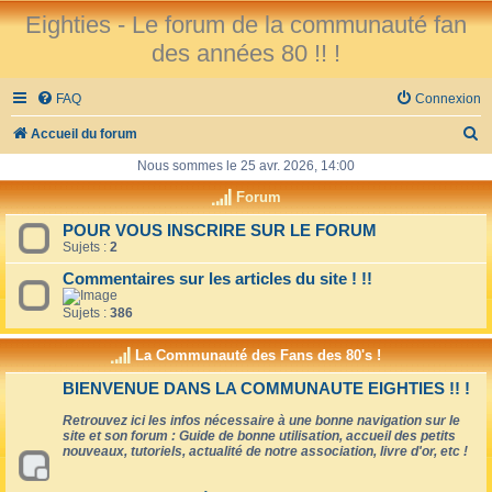
Eighties - Le forum de la communauté fan
des années 80 !! !
FAQ
Connexion
R
Accueil du forum
e
Nous sommes le 25 avr. 2026, 14:00
c
Forum
h
POUR VOUS INSCRIRE SUR LE FORUM
Sujets :
2
e
r
Commentaires sur les articles du site ! !!
c
Sujets :
386
h
La Communauté des Fans des 80's !
e
BIENVENUE DANS LA COMMUNAUTE EIGHTIES !! !
r
Retrouvez ici les infos nécessaire à une bonne navigation sur le
site et son forum : Guide de bonne utilisation, accueil des petits
nouveaux, tutoriels, actualité de notre association, livre d'or, etc !