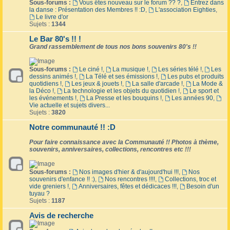
Sous-forums :
Vous êtes nouveau sur le forum ?? ?
,
Entrez dans
la danse : Présentation des Membres !! :D
,
L'association Eighties
,
Le livre d'or
Sujets :
1344
Le Bar 80's !! !
Grand rassemblement de tous nos bons souvenirs 80's !!
Sous-forums :
Le ciné !
,
La musique !
,
Les séries télé !
,
Les
dessins animés !
,
La Télé et ses émissions !
,
Les pubs et produits
quotidiens !
,
Les jeux & jouets !
,
La salle d'arcade !
,
La Mode &
la Déco !
,
La technologie et les objets du quotidien !
,
Le sport et
les événements !
,
La Presse et les bouquins !
,
Les années 90
,
Vie actuelle et sujets divers...
Sujets :
3820
Notre communauté !! :D
Pour faire connaissance avec la Communauté !! Photos à thème,
souvenirs, anniversaires, collections, rencontres etc !!!
Sous-forums :
Nos images d'hier & d'aujourd'hui !!!
,
Nos
souvenirs d'enfance !! :)
,
Nos rencontres !!!!
,
Collections, troc et
vide greniers !
,
Anniversaires, fêtes et dédicaces !!!
,
Besoin d'un
tuyau ?
Sujets :
1187
Avis de recherche