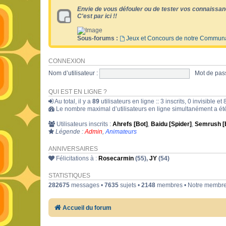
Envie de vous défouler ou de tester vos connaissan
C'est par ici !!
Sous-forums :
Jeux et Concours de notre Commun
CONNEXION
Nom d’utilisateur :
Mot de pass
QUI EST EN LIGNE ?
Au total, il y a
89
utilisateurs en ligne :: 3 inscrits, 0 invisible 
Le nombre maximal d’utilisateurs en ligne simultanément a é
Utilisateurs inscrits :
Ahrefs [Bot]
,
Baidu [Spider]
,
Semrush [
Légende :
Admin
,
Animateurs
ANNIVERSAIRES
Félicitations à :
Rosecarmin
(55),
JY
(54)
STATISTIQUES
282675
messages •
7635
sujets •
2148
membres • Notre membre 
Accueil du forum