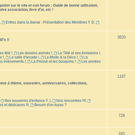
tion sur le site et son forum : Guide de bonne utilisation,
tre association, livre d'or, etc !
,
Entrez dans la danse : Présentation des Membres !! :D
,
3820
0's !!
es télé !
,
Les dessins animés !
,
La Télé et ses émissions !
,
s !
,
La salle d'arcade !
,
La Mode & la Déco !
,
La
les événements !
,
La Presse et les bouquins !
,
Les années
1187
os à thème, souvenirs, anniversaires, collections,
,
Nos souvenirs d'enfance !! :)
,
Nos rencontres !!!!
,
es et dédicaces !!!
,
Besoin d'un tuyau ?
728
182