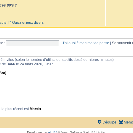
ces 80's ?
auté
,
Quizz et jeux divers
e :
J’ai oublié mon mot de passe
|
Se souvenir
et 86 invités (selon le nombre d’utilisateurs actifs des 5 dernières minutes)
té de
3466
le 24 mars 2026, 13:37
Bot]
le plus récent est
Marsix
L’équipe
Memb
Développé par
phpBB
® Forum Software © phpBB Limited