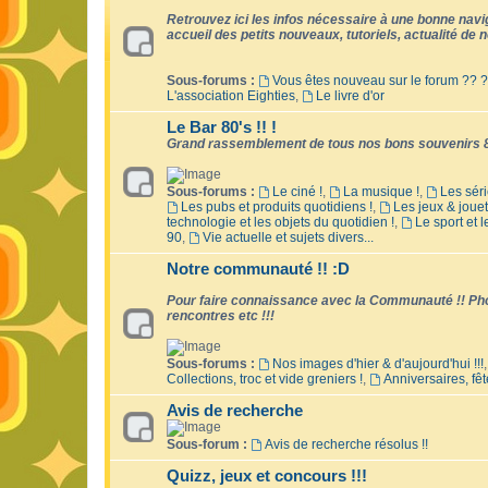
Retrouvez ici les infos nécessaire à une bonne naviga
accueil des petits nouveaux, tutoriels, actualité de no
Sous-forums :
Vous êtes nouveau sur le forum ?? ?
L'association Eighties
,
Le livre d'or
Le Bar 80's !! !
Grand rassemblement de tous nos bons souvenirs 8
Sous-forums :
Le ciné !
,
La musique !
,
Les séri
Les pubs et produits quotidiens !
,
Les jeux & jouet
technologie et les objets du quotidien !
,
Le sport et 
90
,
Vie actuelle et sujets divers...
Notre communauté !! :D
Pour faire connaissance avec la Communauté !! Phot
rencontres etc !!!
Sous-forums :
Nos images d'hier & d'aujourd'hui !!!
Collections, troc et vide greniers !
,
Anniversaires, fêt
Avis de recherche
Sous-forum :
Avis de recherche résolus !!
Quizz, jeux et concours !!!