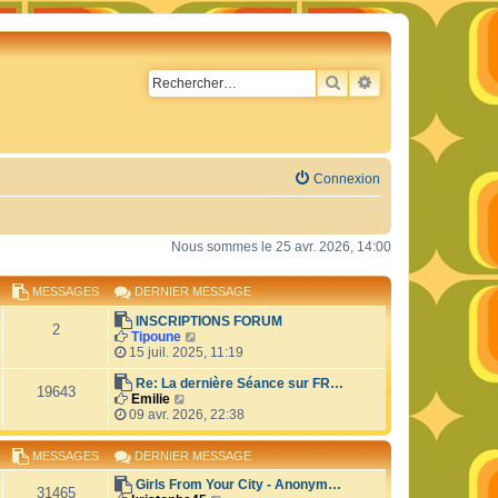
RECHERCHER
RECHERCHE AVA
Connexion
Nous sommes le 25 avr. 2026, 14:00
MESSAGES
DERNIER MESSAGE
INSCRIPTIONS FORUM
2
C
Tipoune
o
15 juil. 2025, 11:19
n
s
Re: La dernière Séance sur FR…
19643
C
u
Emilie
o
l
09 avr. 2026, 22:38
n
t
s
e
MESSAGES
DERNIER MESSAGE
u
r
l
l
Girls From Your City - Anonym…
t
e
31465