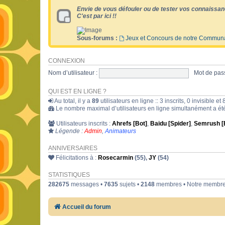
Envie de vous défouler ou de tester vos connaissan
C'est par ici !!
Sous-forums :
Jeux et Concours de notre Commun
CONNEXION
Nom d’utilisateur :
Mot de pass
QUI EST EN LIGNE ?
Au total, il y a
89
utilisateurs en ligne :: 3 inscrits, 0 invisible 
Le nombre maximal d’utilisateurs en ligne simultanément a é
Utilisateurs inscrits :
Ahrefs [Bot]
,
Baidu [Spider]
,
Semrush [
Légende :
Admin
,
Animateurs
ANNIVERSAIRES
Félicitations à :
Rosecarmin
(55),
JY
(54)
STATISTIQUES
282675
messages •
7635
sujets •
2148
membres • Notre membre 
Accueil du forum