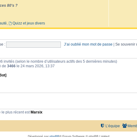
ces 80's ?
auté
,
Quizz et jeux divers
e :
J’ai oublié mon mot de passe
|
Se souvenir
et 86 invités (selon le nombre d’utilisateurs actifs des 5 dernières minutes)
té de
3466
le 24 mars 2026, 13:37
Bot]
le plus récent est
Marsix
L’équipe
Memb
Développé par
phpBB
® Forum Software © phpBB Limited