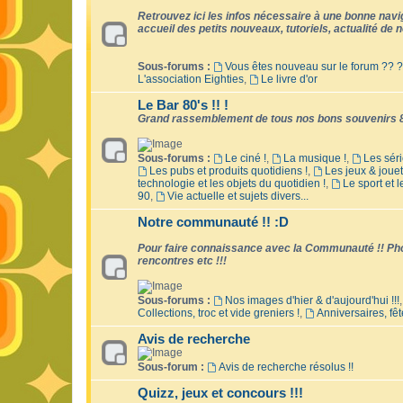
Retrouvez ici les infos nécessaire à une bonne naviga
accueil des petits nouveaux, tutoriels, actualité de no
Sous-forums :
Vous êtes nouveau sur le forum ?? ?
L'association Eighties
,
Le livre d'or
Le Bar 80's !! !
Grand rassemblement de tous nos bons souvenirs 8
Sous-forums :
Le ciné !
,
La musique !
,
Les séri
Les pubs et produits quotidiens !
,
Les jeux & jouet
technologie et les objets du quotidien !
,
Le sport et 
90
,
Vie actuelle et sujets divers...
Notre communauté !! :D
Pour faire connaissance avec la Communauté !! Phot
rencontres etc !!!
Sous-forums :
Nos images d'hier & d'aujourd'hui !!!
Collections, troc et vide greniers !
,
Anniversaires, fêt
Avis de recherche
Sous-forum :
Avis de recherche résolus !!
Quizz, jeux et concours !!!