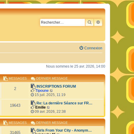
RECHERCHER
RECHERCHE AVA
Connexion
Nous sommes le 25 avr. 2026, 14:00
MESSAGES
DERNIER MESSAGE
INSCRIPTIONS FORUM
2
C
Tipoune
o
15 juil. 2025, 11:19
n
s
Re: La dernière Séance sur FR…
19643
C
u
Emilie
o
l
09 avr. 2026, 22:38
n
t
s
e
MESSAGES
DERNIER MESSAGE
u
r
l
l
Girls From Your City - Anonym…
t
e
31465