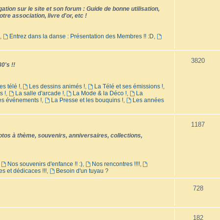
tion sur le site et son forum : Guide de bonne utilisation,
tre association, livre d'or, etc !
,
Entrez dans la danse : Présentation des Membres !! :D
,
3820
0's !!
es télé !
,
Les dessins animés !
,
La Télé et ses émissions !
,
s !
,
La salle d'arcade !
,
La Mode & la Déco !
,
La
les événements !
,
La Presse et les bouquins !
,
Les années
1187
os à thème, souvenirs, anniversaires, collections,
,
Nos souvenirs d'enfance !! :)
,
Nos rencontres !!!!
,
es et dédicaces !!!
,
Besoin d'un tuyau ?
728
182