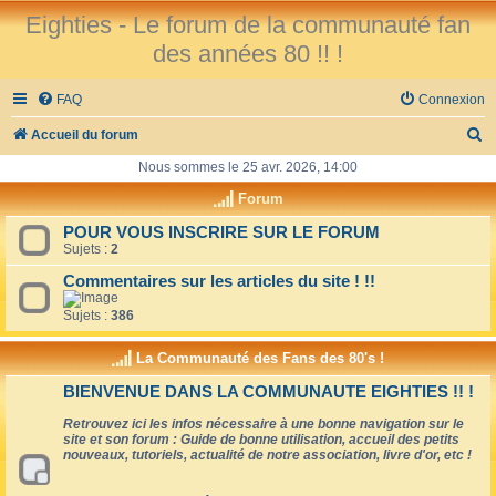
Eighties - Le forum de la communauté fan
des années 80 !! !
FAQ
Connexion
R
Accueil du forum
e
Nous sommes le 25 avr. 2026, 14:00
c
Forum
h
POUR VOUS INSCRIRE SUR LE FORUM
Sujets :
2
e
r
Commentaires sur les articles du site ! !!
c
Sujets :
386
h
La Communauté des Fans des 80's !
e
BIENVENUE DANS LA COMMUNAUTE EIGHTIES !! !
r
Retrouvez ici les infos nécessaire à une bonne navigation sur le
site et son forum : Guide de bonne utilisation, accueil des petits
nouveaux, tutoriels, actualité de notre association, livre d'or, etc !