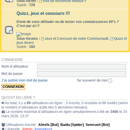
Sous-forum :
Avis de recherche résolus !!
Sujets :
728
Quizz, jeux et concours !!!
Envie de vous défouler ou de tester vos connaissances 80's ?
C'est par ici !!
Sous-forums :
Jeux et Concours de notre Communauté
,
Quizz et
jeux divers
Sujets :
182
CONNEXION
Nom d’utilisateur :
Mot de passe :
J’ai oublié mon mot de passe
Se souvenir de moi
QUI EST EN LIGNE ?
Au total, il y a
89
utilisateurs en ligne :: 3 inscrits, 0 invisible et 86 invités (selon
le nombre d’utilisateurs actifs des 5 dernières minutes)
Le nombre maximal d’utilisateurs en ligne simultanément a été de
3466
le 24
mars 2026, 13:37
Utilisateurs inscrits :
Ahrefs [Bot]
,
Baidu [Spider]
,
Semrush [Bot]
Légende :
Admin
,
Animateurs