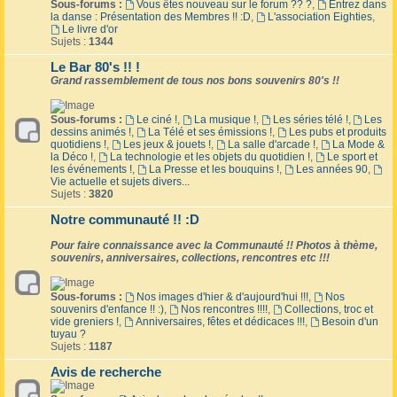
Sous-forums :
Vous êtes nouveau sur le forum ?? ?
,
Entrez dans
la danse : Présentation des Membres !! :D
,
L'association Eighties
,
Le livre d'or
Sujets :
1344
Le Bar 80's !! !
Grand rassemblement de tous nos bons souvenirs 80's !!
Sous-forums :
Le ciné !
,
La musique !
,
Les séries télé !
,
Les
dessins animés !
,
La Télé et ses émissions !
,
Les pubs et produits
quotidiens !
,
Les jeux & jouets !
,
La salle d'arcade !
,
La Mode &
la Déco !
,
La technologie et les objets du quotidien !
,
Le sport et
les événements !
,
La Presse et les bouquins !
,
Les années 90
,
Vie actuelle et sujets divers...
Sujets :
3820
Notre communauté !! :D
Pour faire connaissance avec la Communauté !! Photos à thème,
souvenirs, anniversaires, collections, rencontres etc !!!
Sous-forums :
Nos images d'hier & d'aujourd'hui !!!
,
Nos
souvenirs d'enfance !! :)
,
Nos rencontres !!!!
,
Collections, troc et
vide greniers !
,
Anniversaires, fêtes et dédicaces !!!
,
Besoin d'un
tuyau ?
Sujets :
1187
Avis de recherche