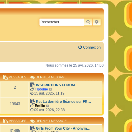
RECHERCHER
RECHERCHE AVA
Connexion
Nous sommes le 25 avr. 2026, 14:00
MESSAGES
DERNIER MESSAGE
INSCRIPTIONS FORUM
2
C
Tipoune
o
15 juil. 2025, 11:19
n
s
Re: La dernière Séance sur FR…
19643
C
u
Emilie
o
l
09 avr. 2026, 22:38
n
t
s
e
MESSAGES
DERNIER MESSAGE
u
r
l
l
Girls From Your City - Anonym…
t
e
31465