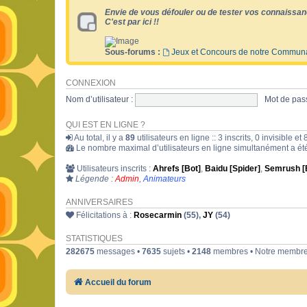
Envie de vous défouler ou de tester vos connaissan
C'est par ici !!
Sous-forums :
Jeux et Concours de notre Commun
CONNEXION
Nom d’utilisateur :
Mot de pass
QUI EST EN LIGNE ?
Au total, il y a
89
utilisateurs en ligne :: 3 inscrits, 0 invisible 
Le nombre maximal d’utilisateurs en ligne simultanément a é
Utilisateurs inscrits :
Ahrefs [Bot]
,
Baidu [Spider]
,
Semrush [
Légende :
Admin
,
Animateurs
ANNIVERSAIRES
Félicitations à :
Rosecarmin
(55),
JY
(54)
STATISTIQUES
282675
messages •
7635
sujets •
2148
membres • Notre membre 
Accueil du forum