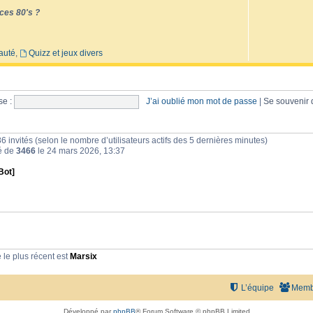
ces 80's ?
auté
,
Quizz et jeux divers
e :
J’ai oublié mon mot de passe
|
Se souvenir
et 86 invités (selon le nombre d’utilisateurs actifs des 5 dernières minutes)
té de
3466
le 24 mars 2026, 13:37
Bot]
le plus récent est
Marsix
L’équipe
Memb
Développé par
phpBB
® Forum Software © phpBB Limited