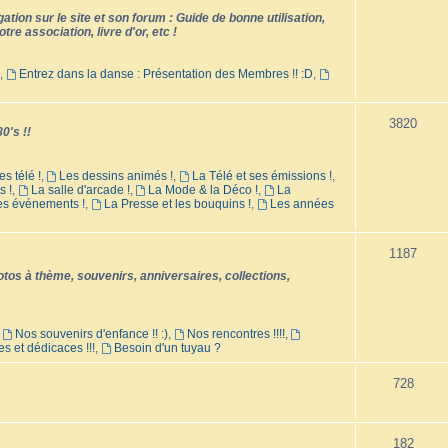
tion sur le site et son forum : Guide de bonne utilisation,
tre association, livre d'or, etc !
,
Entrez dans la danse : Présentation des Membres !! :D
,
3820
0's !!
es télé !
,
Les dessins animés !
,
La Télé et ses émissions !
,
s !
,
La salle d'arcade !
,
La Mode & la Déco !
,
La
les événements !
,
La Presse et les bouquins !
,
Les années
1187
os à thème, souvenirs, anniversaires, collections,
,
Nos souvenirs d'enfance !! :)
,
Nos rencontres !!!!
,
es et dédicaces !!!
,
Besoin d'un tuyau ?
728
182