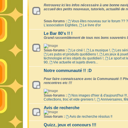
Retrouvez ici les infos nécessaire à une bonne naviga
accueil des petits nouveaux, tutoriels, actualité de no
Sous-forums :
Vous êtes nouveau sur le forum ?? ?
L'association Eighties
,
Le livre d'or
Le Bar 80's !! !
Grand rassemblement de tous nos bons souvenirs 8
Sous-forums :
Le ciné !
,
La musique !
,
Les séri
Les pubs et produits quotidiens !
,
Les jeux & jouet
technologie et les objets du quotidien !
,
Le sport et 
90
,
Vie actuelle et sujets divers...
Notre communauté !! :D
Pour faire connaissance avec la Communauté !! Phot
rencontres etc !!!
Sous-forums :
Nos images d'hier & d'aujourd'hui !!!
Collections, troc et vide greniers !
,
Anniversaires, fêt
Avis de recherche
Sous-forum :
Avis de recherche résolus !!
Quizz, jeux et concours !!!