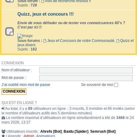
Sous-forum :
Avis de recherche résolus !!
Sujets :
728
Quizz, jeux et concours !!!
Envie de vous défouler ou de tester vos connaissances 80's ?
C'est par ici !!
Sous-forums :
Jeux et Concours de notre Communauté
,
Quizz et
jeux divers
Sujets :
182
CONNEXION
Nom d’utilisateur :
Mot de passe :
J’ai oublié mon mot de passe
Se souvenir de moi
QUI EST EN LIGNE ?
Au total, il y a
89
utilisateurs en ligne :: 3 inscrits, 0 invisible et 86 invités (selon
le nombre d’utilisateurs actifs des 5 dernières minutes)
Le nombre maximal d’utilisateurs en ligne simultanément a été de
3466
le 24
mars 2026, 13:37
Utilisateurs inscrits :
Ahrefs [Bot]
,
Baidu [Spider]
,
Semrush [Bot]
Légende :
Admin
,
Animateurs