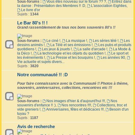
Sous-forums :
Vous êtes nouveau sur le forum ?? ?
,
Entrez dans
la danse : Présentation des Membres !! :D
,
L'association Eighties
,
Le livre d'or
Sujets :
1344
Le Bar 80's !! !
Grand rassemblement de tous nos bons souvenirs 80's !!
Sous-forums :
Le ciné !
,
La musique !
,
Les séries télé !
,
Les
dessins animés !
,
La Télé et ses émissions !
,
Les pubs et produits
quotidiens !
,
Les jeux & jouets !
,
La salle d'arcade !
,
La Mode &
la Déco !
,
La technologie et les objets du quotidien !
,
Le sport et
les événements !
,
La Presse et les bouquins !
,
Les années 90
,
Vie actuelle et sujets divers...
Sujets :
3820
Notre communauté !! :D
Pour faire connaissance avec la Communauté !! Photos à thème,
souvenirs, anniversaires, collections, rencontres etc !!!
Sous-forums :
Nos images d'hier & d'aujourd'hui !!!
,
Nos
souvenirs d'enfance !! :)
,
Nos rencontres !!!!
,
Collections, troc et
vide greniers !
,
Anniversaires, fêtes et dédicaces !!!
,
Besoin d'un
tuyau ?
Sujets :
1187
Avis de recherche