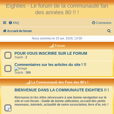
Eighties - Le forum de la communauté fan
des années 80 !! !
FAQ
Connexion
R
Accueil du forum
e
Nous sommes le 25 avr. 2026, 14:00
c
Forum
h
POUR VOUS INSCRIRE SUR LE FORUM
Sujets :
2
e
r
Commentaires sur les articles du site ! !!
c
Sujets :
386
h
La Communauté des Fans des 80's !
e
BIENVENUE DANS LA COMMUNAUTE EIGHTIES !! !
r
Retrouvez ici les infos nécessaire à une bonne navigation sur le
site et son forum : Guide de bonne utilisation, accueil des petits
nouveaux, tutoriels, actualité de notre association, livre d'or, etc !