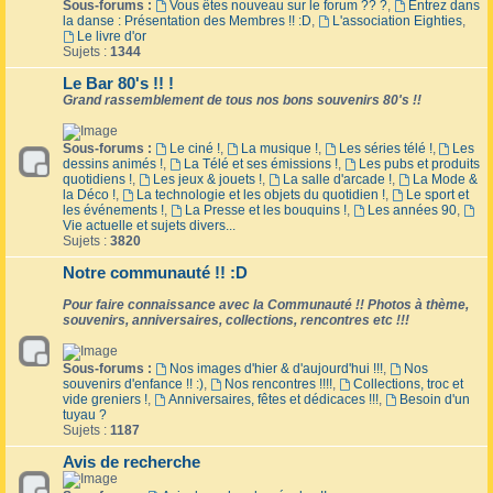
Sous-forums :
Vous êtes nouveau sur le forum ?? ?
,
Entrez dans
la danse : Présentation des Membres !! :D
,
L'association Eighties
,
Le livre d'or
Sujets :
1344
Le Bar 80's !! !
Grand rassemblement de tous nos bons souvenirs 80's !!
Sous-forums :
Le ciné !
,
La musique !
,
Les séries télé !
,
Les
dessins animés !
,
La Télé et ses émissions !
,
Les pubs et produits
quotidiens !
,
Les jeux & jouets !
,
La salle d'arcade !
,
La Mode &
la Déco !
,
La technologie et les objets du quotidien !
,
Le sport et
les événements !
,
La Presse et les bouquins !
,
Les années 90
,
Vie actuelle et sujets divers...
Sujets :
3820
Notre communauté !! :D
Pour faire connaissance avec la Communauté !! Photos à thème,
souvenirs, anniversaires, collections, rencontres etc !!!
Sous-forums :
Nos images d'hier & d'aujourd'hui !!!
,
Nos
souvenirs d'enfance !! :)
,
Nos rencontres !!!!
,
Collections, troc et
vide greniers !
,
Anniversaires, fêtes et dédicaces !!!
,
Besoin d'un
tuyau ?
Sujets :
1187
Avis de recherche