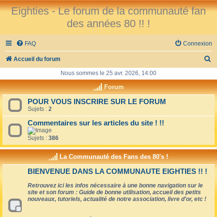
Eighties - Le forum de la communauté fan
des années 80 !! !
FAQ
Connexion
R
Accueil du forum
e
Nous sommes le 25 avr. 2026, 14:00
c
Forum
h
POUR VOUS INSCRIRE SUR LE FORUM
Sujets :
2
e
r
Commentaires sur les articles du site ! !!
c
Sujets :
386
h
La Communauté des Fans des 80's !
e
BIENVENUE DANS LA COMMUNAUTE EIGHTIES !! !
r
Retrouvez ici les infos nécessaire à une bonne navigation sur le
site et son forum : Guide de bonne utilisation, accueil des petits
nouveaux, tutoriels, actualité de notre association, livre d'or, etc !