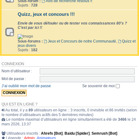
Sous-forum :
Avis de recherche résolus !!
Sujets :
728
Quizz, jeux et concours !!!
Envie de vous défouler ou de tester vos connaissances 80's ?
C'est par ici !!
Sous-forums :
Jeux et Concours de notre Communauté
,
Quizz et
jeux divers
Sujets :
182
CONNEXION
Nom d’utilisateur :
Mot de passe :
J’ai oublié mon mot de passe
Se souvenir de moi
QUI EST EN LIGNE ?
Au total, il y a
89
utilisateurs en ligne :: 3 inscrits, 0 invisible et 86 invités (selon
le nombre d’utilisateurs actifs des 5 dernières minutes)
Le nombre maximal d’utilisateurs en ligne simultanément a été de
3466
le 24
mars 2026, 13:37
Utilisateurs inscrits :
Ahrefs [Bot]
,
Baidu [Spider]
,
Semrush [Bot]
Légende :
Admin
,
Animateurs