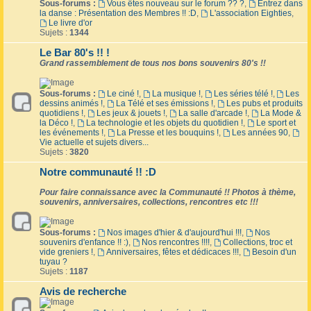
Sous-forums :
Vous êtes nouveau sur le forum ?? ?
,
Entrez dans
la danse : Présentation des Membres !! :D
,
L'association Eighties
,
Le livre d'or
Sujets :
1344
Le Bar 80's !! !
Grand rassemblement de tous nos bons souvenirs 80's !!
Sous-forums :
Le ciné !
,
La musique !
,
Les séries télé !
,
Les
dessins animés !
,
La Télé et ses émissions !
,
Les pubs et produits
quotidiens !
,
Les jeux & jouets !
,
La salle d'arcade !
,
La Mode &
la Déco !
,
La technologie et les objets du quotidien !
,
Le sport et
les événements !
,
La Presse et les bouquins !
,
Les années 90
,
Vie actuelle et sujets divers...
Sujets :
3820
Notre communauté !! :D
Pour faire connaissance avec la Communauté !! Photos à thème,
souvenirs, anniversaires, collections, rencontres etc !!!
Sous-forums :
Nos images d'hier & d'aujourd'hui !!!
,
Nos
souvenirs d'enfance !! :)
,
Nos rencontres !!!!
,
Collections, troc et
vide greniers !
,
Anniversaires, fêtes et dédicaces !!!
,
Besoin d'un
tuyau ?
Sujets :
1187
Avis de recherche