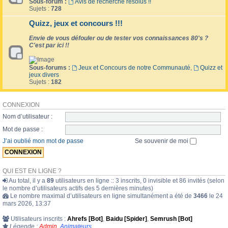
Sous-forum :
Avis de recherche résolus !!
Sujets :
728
Quizz, jeux et concours !!!
Envie de vous défouler ou de tester vos connaissances 80's ?
C'est par ici !!
Sous-forums :
Jeux et Concours de notre Communauté
,
Quizz et
jeux divers
Sujets :
182
CONNEXION
Nom d’utilisateur :
Mot de passe :
J’ai oublié mon mot de passe
Se souvenir de moi
QUI EST EN LIGNE ?
Au total, il y a
89
utilisateurs en ligne :: 3 inscrits, 0 invisible et 86 invités (selon
le nombre d’utilisateurs actifs des 5 dernières minutes)
Le nombre maximal d’utilisateurs en ligne simultanément a été de
3466
le 24
mars 2026, 13:37
Utilisateurs inscrits :
Ahrefs [Bot]
,
Baidu [Spider]
,
Semrush [Bot]
Légende :
Admin
,
Animateurs