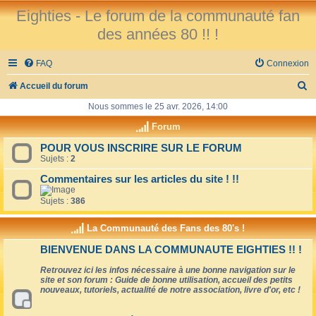
Eighties - Le forum de la communauté fan
des années 80 !! !
FAQ
Connexion
R
Accueil du forum
e
Nous sommes le 25 avr. 2026, 14:00
c
Forum
h
POUR VOUS INSCRIRE SUR LE FORUM
Sujets :
2
e
r
Commentaires sur les articles du site ! !!
c
Sujets :
386
h
La Communauté des Fans des 80's !
e
BIENVENUE DANS LA COMMUNAUTE EIGHTIES !! !
r
Retrouvez ici les infos nécessaire à une bonne navigation sur le
site et son forum : Guide de bonne utilisation, accueil des petits
nouveaux, tutoriels, actualité de notre association, livre d'or, etc !