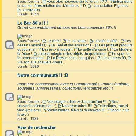
Sous-forums :
Vous êtes nouveau sur le forum ?? ?
,
Entrez dans
la danse : Présentation des Membres !! :D
,
L'association Eighties
,
Le livre d'or
Sujets :
1344
Le Bar 80's !! !
Grand rassemblement de tous nos bons souvenirs 80's !!
Sous-forums :
Le ciné !
,
La musique !
,
Les séries télé !
,
Les
dessins animés !
,
La Télé et ses émissions !
,
Les pubs et produits
quotidiens !
,
Les jeux & jouets !
,
La salle d'arcade !
,
La Mode &
la Déco !
,
La technologie et les objets du quotidien !
,
Le sport et
les événements !
,
La Presse et les bouquins !
,
Les années 90
,
Vie actuelle et sujets divers...
Sujets :
3820
Notre communauté !! :D
Pour faire connaissance avec la Communauté !! Photos à thème,
souvenirs, anniversaires, collections, rencontres etc !!!
Sous-forums :
Nos images d'hier & d'aujourd'hui !!!
,
Nos
souvenirs d'enfance !! :)
,
Nos rencontres !!!!
,
Collections, troc et
vide greniers !
,
Anniversaires, fêtes et dédicaces !!!
,
Besoin d'un
tuyau ?
Sujets :
1187
Avis de recherche