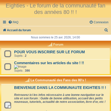
Eighties - Le forum de la communauté fan
des années 80 !! !
FAQ
Connexion
R
Accueil du forum
e
Nous sommes le 25 avr. 2026, 14:00
c
Forum
h
POUR VOUS INSCRIRE SUR LE FORUM
Sujets :
2
e
r
Commentaires sur les articles du site ! !!
c
Sujets :
386
h
La Communauté des Fans des 80's !
e
BIENVENUE DANS LA COMMUNAUTE EIGHTIES !! !
r
Retrouvez ici les infos nécessaire à une bonne navigation sur le
site et son forum : Guide de bonne utilisation, accueil des petits
nouveaux, tutoriels, actualité de notre association, livre d'or, etc !