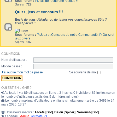
Sous-forum :
Avis de recherche résolus !!
Sujets :
728
Quizz, jeux et concours !!!
Envie de vous défouler ou de tester vos connaissances 80's ?
C'est par ici !!
Sous-forums :
Jeux et Concours de notre Communauté
,
Quizz et
jeux divers
Sujets :
182
CONNEXION
Nom d’utilisateur :
Mot de passe :
J’ai oublié mon mot de passe
Se souvenir de moi
QUI EST EN LIGNE ?
Au total, il y a
89
utilisateurs en ligne :: 3 inscrits, 0 invisible et 86 invités (selon
le nombre d’utilisateurs actifs des 5 dernières minutes)
Le nombre maximal d’utilisateurs en ligne simultanément a été de
3466
le 24
mars 2026, 13:37
Utilisateurs inscrits :
Ahrefs [Bot]
,
Baidu [Spider]
,
Semrush [Bot]
Légende :
Admin
,
Animateurs