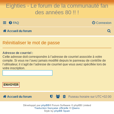
Eighties - Le forum de la communauté fan
des années 80 !! !
FAQ
Connexion
R
Accueil du forum
e
Réinitialiser le mot de passe
c
h
Adresse de courriel :
Cette adresse doit correspondre à l’adresse de courriel associée à votre
e
compte. Si vous ne l’avez jamais modifié depuis le panneau de contrôle de
r
l’utilisateur, il s’agit de l’adresse de courriel que vous avez spécifiée lors de
votre inscription.
c
h
e
r
Accueil du forum
Fuseau horaire sur
UTC+02:00
Développé par
phpBB
® Forum Software © phpBB Limited
Traduction française officielle
©
Qiaeru
Style by
phpBB Spain