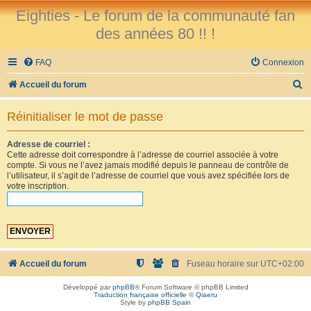
Eighties - Le forum de la communauté fan
des années 80 !! !
FAQ
Connexion
R
Accueil du forum
e
Réinitialiser le mot de passe
c
h
Adresse de courriel :
Cette adresse doit correspondre à l’adresse de courriel associée à votre
e
compte. Si vous ne l’avez jamais modifié depuis le panneau de contrôle de
r
l’utilisateur, il s’agit de l’adresse de courriel que vous avez spécifiée lors de
votre inscription.
c
h
e
r
Accueil du forum
Fuseau horaire sur
UTC+02:00
Développé par
phpBB
® Forum Software © phpBB Limited
Traduction française officielle
©
Qiaeru
Style by
phpBB Spain