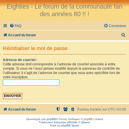
Eighties - Le forum de la communauté fan
des années 80 !! !
FAQ
Connexion
R
Accueil du forum
e
Réinitialiser le mot de passe
c
h
Adresse de courriel :
Cette adresse doit correspondre à l’adresse de courriel associée à votre
e
compte. Si vous ne l’avez jamais modifié depuis le panneau de contrôle de
r
l’utilisateur, il s’agit de l’adresse de courriel que vous avez spécifiée lors de
votre inscription.
c
h
e
r
Accueil du forum
Fuseau horaire sur
UTC+02:00
Développé par
phpBB
® Forum Software © phpBB Limited
Traduction française officielle
©
Qiaeru
Style by
phpBB Spain