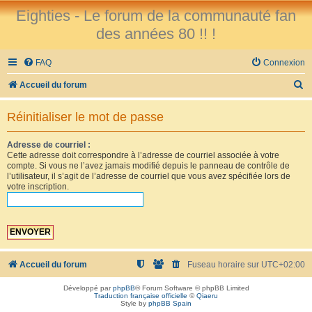
Eighties - Le forum de la communauté fan
des années 80 !! !
FAQ
Connexion
R
Accueil du forum
e
Réinitialiser le mot de passe
c
h
Adresse de courriel :
Cette adresse doit correspondre à l’adresse de courriel associée à votre
e
compte. Si vous ne l’avez jamais modifié depuis le panneau de contrôle de
r
l’utilisateur, il s’agit de l’adresse de courriel que vous avez spécifiée lors de
votre inscription.
c
h
e
r
Accueil du forum
Fuseau horaire sur
UTC+02:00
Développé par
phpBB
® Forum Software © phpBB Limited
Traduction française officielle
©
Qiaeru
Style by
phpBB Spain