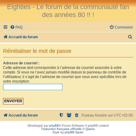
Eighties - Le forum de la communauté fan
des années 80 !! !
FAQ
Connexion
R
Accueil du forum
e
Réinitialiser le mot de passe
c
h
Adresse de courriel :
Cette adresse doit correspondre à l’adresse de courriel associée à votre
e
compte. Si vous ne l’avez jamais modifié depuis le panneau de contrôle de
r
l’utilisateur, il s’agit de l’adresse de courriel que vous avez spécifiée lors de
votre inscription.
c
h
e
r
Accueil du forum
Fuseau horaire sur
UTC+02:00
Développé par
phpBB
® Forum Software © phpBB Limited
Traduction française officielle
©
Qiaeru
Style by
phpBB Spain