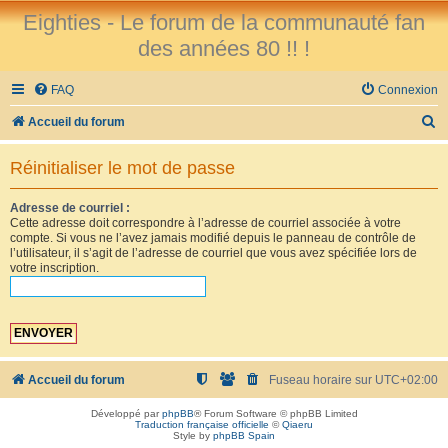
Eighties - Le forum de la communauté fan
des années 80 !! !
FAQ
Connexion
R
Accueil du forum
e
Réinitialiser le mot de passe
c
h
Adresse de courriel :
Cette adresse doit correspondre à l’adresse de courriel associée à votre
e
compte. Si vous ne l’avez jamais modifié depuis le panneau de contrôle de
r
l’utilisateur, il s’agit de l’adresse de courriel que vous avez spécifiée lors de
votre inscription.
c
h
e
r
Accueil du forum
Fuseau horaire sur
UTC+02:00
Développé par
phpBB
® Forum Software © phpBB Limited
Traduction française officielle
©
Qiaeru
Style by
phpBB Spain