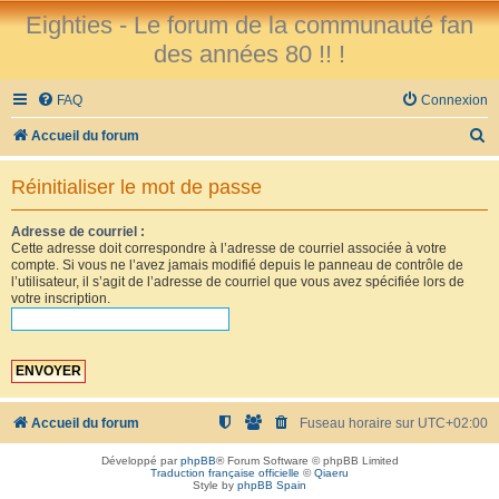
Eighties - Le forum de la communauté fan
des années 80 !! !
FAQ
Connexion
R
Accueil du forum
e
Réinitialiser le mot de passe
c
h
Adresse de courriel :
Cette adresse doit correspondre à l’adresse de courriel associée à votre
e
compte. Si vous ne l’avez jamais modifié depuis le panneau de contrôle de
r
l’utilisateur, il s’agit de l’adresse de courriel que vous avez spécifiée lors de
votre inscription.
c
h
e
r
Accueil du forum
Fuseau horaire sur
UTC+02:00
Développé par
phpBB
® Forum Software © phpBB Limited
Traduction française officielle
©
Qiaeru
Style by
phpBB Spain