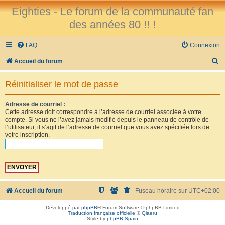
Eighties - Le forum de la communauté fan
des années 80 !! !
FAQ
Connexion
R
Accueil du forum
e
Réinitialiser le mot de passe
c
h
Adresse de courriel :
Cette adresse doit correspondre à l’adresse de courriel associée à votre
e
compte. Si vous ne l’avez jamais modifié depuis le panneau de contrôle de
r
l’utilisateur, il s’agit de l’adresse de courriel que vous avez spécifiée lors de
votre inscription.
c
h
e
r
Accueil du forum
Fuseau horaire sur
UTC+02:00
Développé par
phpBB
® Forum Software © phpBB Limited
Traduction française officielle
©
Qiaeru
Style by
phpBB Spain