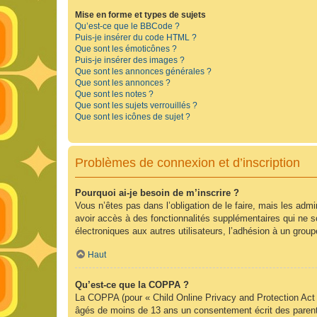
Mise en forme et types de sujets
Qu’est-ce que le BBCode ?
Puis-je insérer du code HTML ?
Que sont les émoticônes ?
Puis-je insérer des images ?
Que sont les annonces générales ?
Que sont les annonces ?
Que sont les notes ?
Que sont les sujets verrouillés ?
Que sont les icônes de sujet ?
Problèmes de connexion et d’inscription
Pourquoi ai-je besoin de m’inscrire ?
Vous n’êtes pas dans l’obligation de le faire, mais les adm
avoir accès à des fonctionnalités supplémentaires qui ne son
électroniques aux autres utilisateurs, l’adhésion à un group
Haut
Qu’est-ce que la COPPA ?
La COPPA (pour « Child Online Privacy and Protection Act »
âgés de moins de 13 ans un consentement écrit des parent