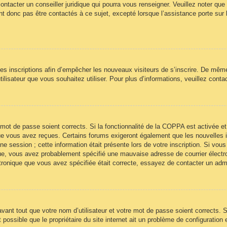
ontacter un conseiller juridique qui pourra vous renseigner. Veuillez noter qu
t donc pas être contactés à ce sujet, excepté lorsque l’assistance porte sur 
 les inscriptions afin d’empêcher les nouveaux visiteurs de s’inscrire. De mêm
’utilisateur que vous souhaitez utiliser. Pour plus d’informations, veuillez cont
re mot de passe soient corrects. Si la fonctionnalité de la COPPA est activée
 que vous avez reçues. Certains forums exigeront également que les nouvelles 
ne session ; cette information était présente lors de votre inscription. Si vous
ue, vous avez probablement spécifié une mauvaise adresse de courrier électroni
ectronique que vous avez spécifiée était correcte, essayez de contacter un adm
ant tout que votre nom d’utilisateur et votre mot de passe soient corrects. Si
ossible que le propriétaire du site internet ait un problème de configuration et