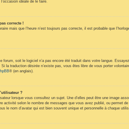
 l’occasion idéale de le faire.
pas correcte !
raire mais que l’heure n’est toujours pas correcte, il est probable que l’horlog
 le forum, soit le logiciel n’a pas encore été traduit dans votre langue. Essay
. Si la traduction désirée n’existe pas, vous êtes libre de vous porter volont
 phpBB
® (en anglais).
utilisateur ?
isateur lorsque vous consultez un sujet. Une d’elles peut être une image ass
re activité selon le nombre de messages que vous avez publié, ou permet de dif
s le nom d’avatar qui est bien souvent unique et personnelle à chaque utilis