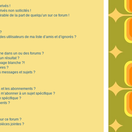
rivés !
vés non sollicités !
irable de la part de quelqu’un sur ce forum !
 ?
s utilisateurs de ma liste d’amis et d’ignorés ?
he dans un ou des forums ?
n résultat ?
page blanche ?!
res ?
 messages et sujets ?
is et les abonnements ?
 m’abonner à un sujet spécifique ?
 spécifique ?
ents ?
sur ce forum ?
ièces jointes ?