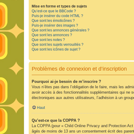
Mise en forme et types de sujets
Qu’est-ce que le BBCode ?
Puis-je insérer du code HTML ?
Que sont les émoticônes ?
Puis-je insérer des images ?
Que sont les annonces générales ?
Que sont les annonces ?
Que sont les notes ?
Que sont les sujets verrouillés ?
Que sont les icônes de sujet ?
Problèmes de connexion et d’inscription
Pourquoi ai-je besoin de m’inscrire ?
Vous n’êtes pas dans l’obligation de le faire, mais les adm
avoir accès à des fonctionnalités supplémentaires qui ne son
électroniques aux autres utilisateurs, l’adhésion à un group
Haut
Qu’est-ce que la COPPA ?
La COPPA (pour « Child Online Privacy and Protection Act »
âgés de moins de 13 ans un consentement écrit des parent