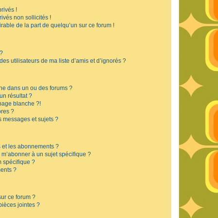
rivés !
vés non sollicités !
irable de la part de quelqu’un sur ce forum !
 ?
s utilisateurs de ma liste d’amis et d’ignorés ?
he dans un ou des forums ?
n résultat ?
page blanche ?!
res ?
 messages et sujets ?
is et les abonnements ?
 m’abonner à un sujet spécifique ?
 spécifique ?
ents ?
sur ce forum ?
ièces jointes ?