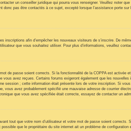
ontacter un conseiller juridique qui pourra vous renseigner. Veuillez noter qu
t donc pas être contactés à ce sujet, excepté lorsque l’assistance porte sur 
 les inscriptions afin d’empêcher les nouveaux visiteurs de s’inscrire. De mêm
’utilisateur que vous souhaitez utiliser. Pour plus d’informations, veuillez cont
re mot de passe soient corrects. Si la fonctionnalité de la COPPA est activée
 que vous avez reçues. Certains forums exigeront également que les nouvelles 
ne session ; cette information était présente lors de votre inscription. Si vous
ue, vous avez probablement spécifié une mauvaise adresse de courrier électroni
ectronique que vous avez spécifiée était correcte, essayez de contacter un adm
ant tout que votre nom d’utilisateur et votre mot de passe soient corrects. Si
ossible que le propriétaire du site internet ait un problème de configuration et