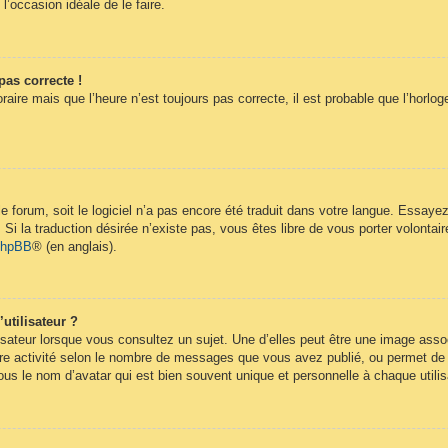
 l’occasion idéale de le faire.
pas correcte !
raire mais que l’heure n’est toujours pas correcte, il est probable que l’horlog
 le forum, soit le logiciel n’a pas encore été traduit dans votre langue. Essay
. Si la traduction désirée n’existe pas, vous êtes libre de vous porter volont
 phpBB
® (en anglais).
utilisateur ?
isateur lorsque vous consultez un sujet. Une d’elles peut être une image ass
re activité selon le nombre de messages que vous avez publié, ou permet de dif
s le nom d’avatar qui est bien souvent unique et personnelle à chaque utilis