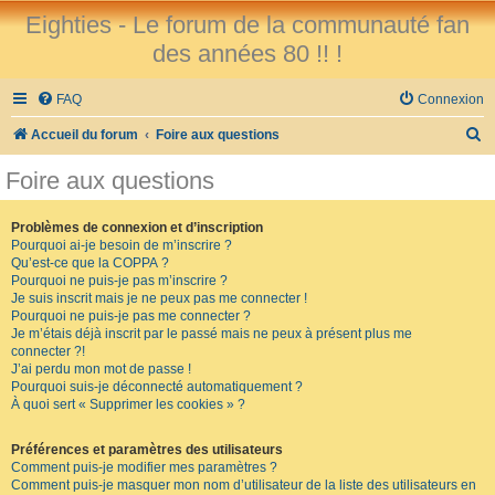
Eighties - Le forum de la communauté fan
des années 80 !! !
FAQ
Connexion
R
Accueil du forum
Foire aux questions
e
Foire aux questions
c
h
Problèmes de connexion et d’inscription
Pourquoi ai-je besoin de m’inscrire ?
e
Qu’est-ce que la COPPA ?
r
Pourquoi ne puis-je pas m’inscrire ?
Je suis inscrit mais je ne peux pas me connecter !
c
Pourquoi ne puis-je pas me connecter ?
Je m’étais déjà inscrit par le passé mais ne peux à présent plus me
h
connecter ?!
e
J’ai perdu mon mot de passe !
Pourquoi suis-je déconnecté automatiquement ?
r
À quoi sert « Supprimer les cookies » ?
Préférences et paramètres des utilisateurs
Comment puis-je modifier mes paramètres ?
Comment puis-je masquer mon nom d’utilisateur de la liste des utilisateurs en