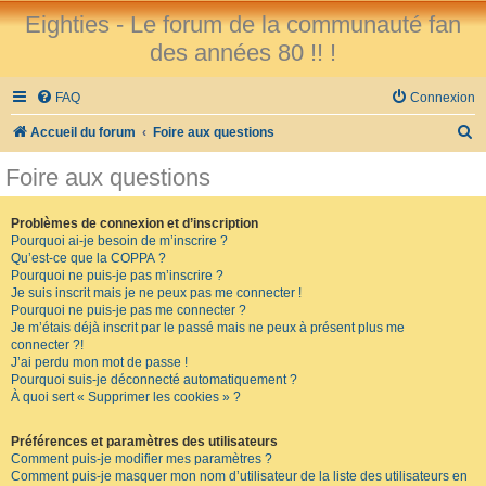
Eighties - Le forum de la communauté fan
des années 80 !! !
FAQ
Connexion
R
Accueil du forum
Foire aux questions
e
Foire aux questions
c
h
Problèmes de connexion et d’inscription
Pourquoi ai-je besoin de m’inscrire ?
e
Qu’est-ce que la COPPA ?
r
Pourquoi ne puis-je pas m’inscrire ?
Je suis inscrit mais je ne peux pas me connecter !
c
Pourquoi ne puis-je pas me connecter ?
Je m’étais déjà inscrit par le passé mais ne peux à présent plus me
h
connecter ?!
e
J’ai perdu mon mot de passe !
Pourquoi suis-je déconnecté automatiquement ?
r
À quoi sert « Supprimer les cookies » ?
Préférences et paramètres des utilisateurs
Comment puis-je modifier mes paramètres ?
Comment puis-je masquer mon nom d’utilisateur de la liste des utilisateurs en