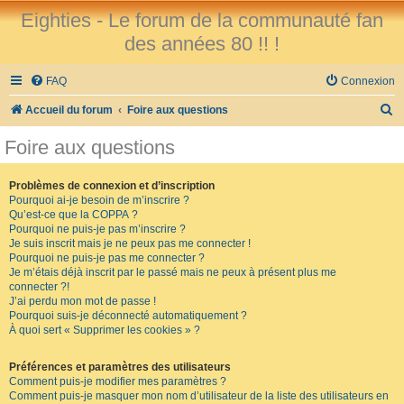
Eighties - Le forum de la communauté fan
des années 80 !! !
FAQ
Connexion
R
Accueil du forum
Foire aux questions
e
Foire aux questions
c
h
Problèmes de connexion et d’inscription
Pourquoi ai-je besoin de m’inscrire ?
e
Qu’est-ce que la COPPA ?
r
Pourquoi ne puis-je pas m’inscrire ?
Je suis inscrit mais je ne peux pas me connecter !
c
Pourquoi ne puis-je pas me connecter ?
Je m’étais déjà inscrit par le passé mais ne peux à présent plus me
h
connecter ?!
e
J’ai perdu mon mot de passe !
Pourquoi suis-je déconnecté automatiquement ?
r
À quoi sert « Supprimer les cookies » ?
Préférences et paramètres des utilisateurs
Comment puis-je modifier mes paramètres ?
Comment puis-je masquer mon nom d’utilisateur de la liste des utilisateurs en