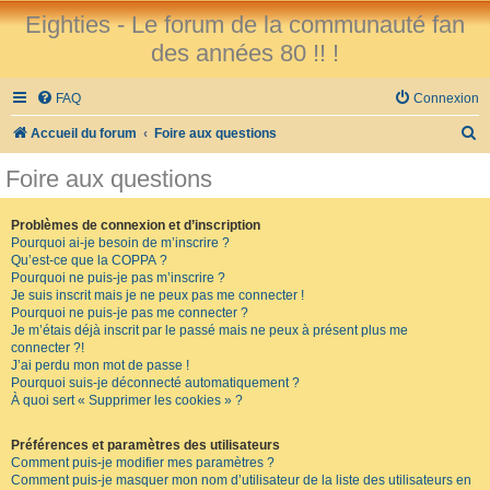
Eighties - Le forum de la communauté fan
des années 80 !! !
FAQ
Connexion
R
Accueil du forum
Foire aux questions
e
Foire aux questions
c
h
Problèmes de connexion et d’inscription
Pourquoi ai-je besoin de m’inscrire ?
e
Qu’est-ce que la COPPA ?
r
Pourquoi ne puis-je pas m’inscrire ?
Je suis inscrit mais je ne peux pas me connecter !
c
Pourquoi ne puis-je pas me connecter ?
Je m’étais déjà inscrit par le passé mais ne peux à présent plus me
h
connecter ?!
e
J’ai perdu mon mot de passe !
Pourquoi suis-je déconnecté automatiquement ?
r
À quoi sert « Supprimer les cookies » ?
Préférences et paramètres des utilisateurs
Comment puis-je modifier mes paramètres ?
Comment puis-je masquer mon nom d’utilisateur de la liste des utilisateurs en