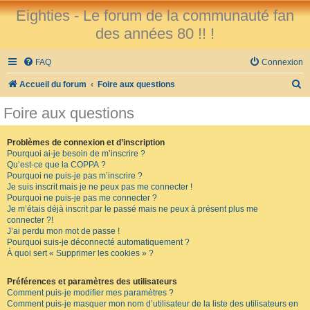
Eighties - Le forum de la communauté fan
des années 80 !! !
FAQ
Connexion
R
Accueil du forum
Foire aux questions
e
Foire aux questions
c
h
Problèmes de connexion et d’inscription
Pourquoi ai-je besoin de m’inscrire ?
e
Qu’est-ce que la COPPA ?
r
Pourquoi ne puis-je pas m’inscrire ?
Je suis inscrit mais je ne peux pas me connecter !
c
Pourquoi ne puis-je pas me connecter ?
Je m’étais déjà inscrit par le passé mais ne peux à présent plus me
h
connecter ?!
e
J’ai perdu mon mot de passe !
Pourquoi suis-je déconnecté automatiquement ?
r
À quoi sert « Supprimer les cookies » ?
Préférences et paramètres des utilisateurs
Comment puis-je modifier mes paramètres ?
Comment puis-je masquer mon nom d’utilisateur de la liste des utilisateurs en