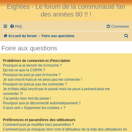
Eighties - Le forum de la communauté fan
des années 80 !! !
FAQ
Connexion
R
Accueil du forum
Foire aux questions
e
Foire aux questions
c
h
Problèmes de connexion et d’inscription
Pourquoi ai-je besoin de m’inscrire ?
e
Qu’est-ce que la COPPA ?
r
Pourquoi ne puis-je pas m’inscrire ?
Je suis inscrit mais je ne peux pas me connecter !
c
Pourquoi ne puis-je pas me connecter ?
Je m’étais déjà inscrit par le passé mais ne peux à présent plus me
h
connecter ?!
e
J’ai perdu mon mot de passe !
Pourquoi suis-je déconnecté automatiquement ?
r
À quoi sert « Supprimer les cookies » ?
Préférences et paramètres des utilisateurs
Comment puis-je modifier mes paramètres ?
Comment puis-je masquer mon nom d’utilisateur de la liste des utilisateurs en