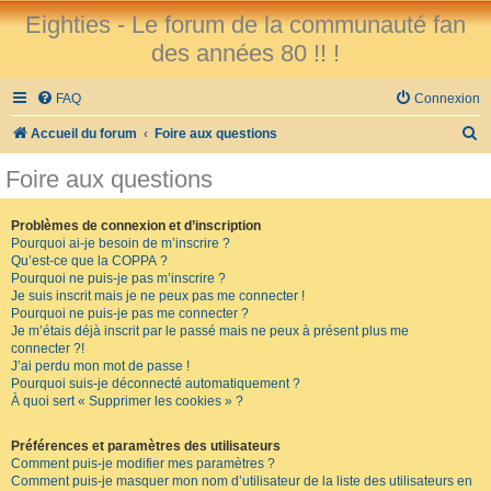
Eighties - Le forum de la communauté fan
des années 80 !! !
FAQ
Connexion
R
Accueil du forum
Foire aux questions
e
Foire aux questions
c
h
Problèmes de connexion et d’inscription
Pourquoi ai-je besoin de m’inscrire ?
e
Qu’est-ce que la COPPA ?
r
Pourquoi ne puis-je pas m’inscrire ?
Je suis inscrit mais je ne peux pas me connecter !
c
Pourquoi ne puis-je pas me connecter ?
Je m’étais déjà inscrit par le passé mais ne peux à présent plus me
h
connecter ?!
e
J’ai perdu mon mot de passe !
Pourquoi suis-je déconnecté automatiquement ?
r
À quoi sert « Supprimer les cookies » ?
Préférences et paramètres des utilisateurs
Comment puis-je modifier mes paramètres ?
Comment puis-je masquer mon nom d’utilisateur de la liste des utilisateurs en