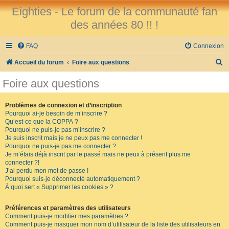
Eighties - Le forum de la communauté fan
des années 80 !! !
FAQ
Connexion
R
Accueil du forum
Foire aux questions
e
Foire aux questions
c
h
Problèmes de connexion et d’inscription
Pourquoi ai-je besoin de m’inscrire ?
e
Qu’est-ce que la COPPA ?
r
Pourquoi ne puis-je pas m’inscrire ?
Je suis inscrit mais je ne peux pas me connecter !
c
Pourquoi ne puis-je pas me connecter ?
Je m’étais déjà inscrit par le passé mais ne peux à présent plus me
h
connecter ?!
e
J’ai perdu mon mot de passe !
Pourquoi suis-je déconnecté automatiquement ?
r
À quoi sert « Supprimer les cookies » ?
Préférences et paramètres des utilisateurs
Comment puis-je modifier mes paramètres ?
Comment puis-je masquer mon nom d’utilisateur de la liste des utilisateurs en