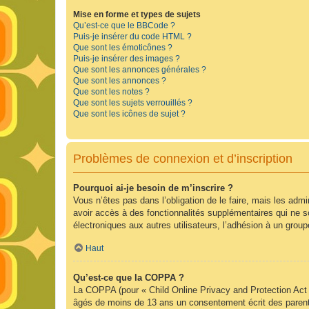
Mise en forme et types de sujets
Qu’est-ce que le BBCode ?
Puis-je insérer du code HTML ?
Que sont les émoticônes ?
Puis-je insérer des images ?
Que sont les annonces générales ?
Que sont les annonces ?
Que sont les notes ?
Que sont les sujets verrouillés ?
Que sont les icônes de sujet ?
Problèmes de connexion et d’inscription
Pourquoi ai-je besoin de m’inscrire ?
Vous n’êtes pas dans l’obligation de le faire, mais les adm
avoir accès à des fonctionnalités supplémentaires qui ne son
électroniques aux autres utilisateurs, l’adhésion à un group
Haut
Qu’est-ce que la COPPA ?
La COPPA (pour « Child Online Privacy and Protection Act »
âgés de moins de 13 ans un consentement écrit des parent