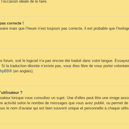
 l’occasion idéale de le faire.
pas correcte !
raire mais que l’heure n’est toujours pas correcte, il est probable que l’horlog
 le forum, soit le logiciel n’a pas encore été traduit dans votre langue. Essay
. Si la traduction désirée n’existe pas, vous êtes libre de vous porter volont
 phpBB
® (en anglais).
utilisateur ?
isateur lorsque vous consultez un sujet. Une d’elles peut être une image ass
re activité selon le nombre de messages que vous avez publié, ou permet de dif
s le nom d’avatar qui est bien souvent unique et personnelle à chaque utilis