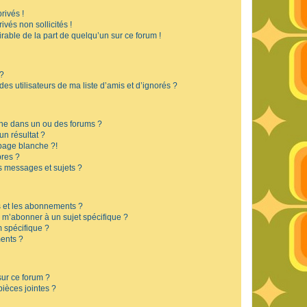
rivés !
vés non sollicités !
irable de la part de quelqu’un sur ce forum !
 ?
s utilisateurs de ma liste d’amis et d’ignorés ?
he dans un ou des forums ?
n résultat ?
page blanche ?!
res ?
 messages et sujets ?
is et les abonnements ?
 m’abonner à un sujet spécifique ?
 spécifique ?
ents ?
sur ce forum ?
ièces jointes ?