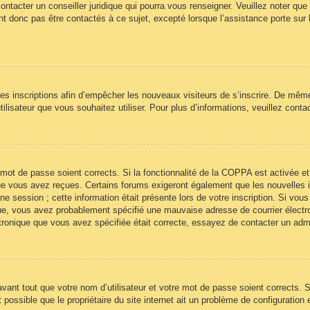
ontacter un conseiller juridique qui pourra vous renseigner. Veuillez noter qu
t donc pas être contactés à ce sujet, excepté lorsque l’assistance porte sur 
 les inscriptions afin d’empêcher les nouveaux visiteurs de s’inscrire. De mêm
’utilisateur que vous souhaitez utiliser. Pour plus d’informations, veuillez cont
re mot de passe soient corrects. Si la fonctionnalité de la COPPA est activée
 que vous avez reçues. Certains forums exigeront également que les nouvelles 
ne session ; cette information était présente lors de votre inscription. Si vous
ue, vous avez probablement spécifié une mauvaise adresse de courrier électroni
ectronique que vous avez spécifiée était correcte, essayez de contacter un adm
ant tout que votre nom d’utilisateur et votre mot de passe soient corrects. Si
ossible que le propriétaire du site internet ait un problème de configuration et