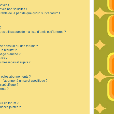
rivés !
vés non sollicités !
irable de la part de quelqu’un sur ce forum !
 ?
s utilisateurs de ma liste d’amis et d’ignorés ?
he dans un ou des forums ?
n résultat ?
page blanche ?!
res ?
 messages et sujets ?
is et les abonnements ?
 m’abonner à un sujet spécifique ?
 spécifique ?
ents ?
sur ce forum ?
ièces jointes ?