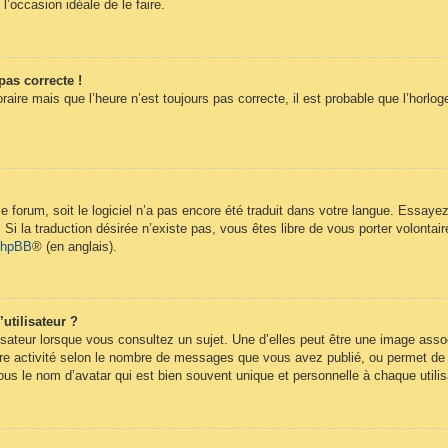
 l’occasion idéale de le faire.
pas correcte !
raire mais que l’heure n’est toujours pas correcte, il est probable que l’horlog
 le forum, soit le logiciel n’a pas encore été traduit dans votre langue. Essay
. Si la traduction désirée n’existe pas, vous êtes libre de vous porter volont
 phpBB
® (en anglais).
utilisateur ?
isateur lorsque vous consultez un sujet. Une d’elles peut être une image ass
re activité selon le nombre de messages que vous avez publié, ou permet de dif
s le nom d’avatar qui est bien souvent unique et personnelle à chaque utilis