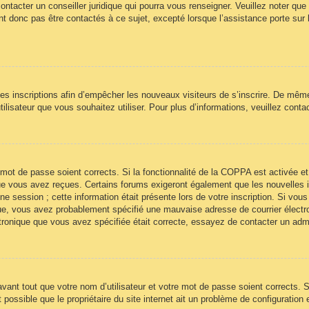
ontacter un conseiller juridique qui pourra vous renseigner. Veuillez noter qu
t donc pas être contactés à ce sujet, excepté lorsque l’assistance porte sur 
 les inscriptions afin d’empêcher les nouveaux visiteurs de s’inscrire. De mêm
’utilisateur que vous souhaitez utiliser. Pour plus d’informations, veuillez cont
re mot de passe soient corrects. Si la fonctionnalité de la COPPA est activée
 que vous avez reçues. Certains forums exigeront également que les nouvelles 
ne session ; cette information était présente lors de votre inscription. Si vous
ue, vous avez probablement spécifié une mauvaise adresse de courrier électroni
ectronique que vous avez spécifiée était correcte, essayez de contacter un adm
ant tout que votre nom d’utilisateur et votre mot de passe soient corrects. Si
ossible que le propriétaire du site internet ait un problème de configuration et