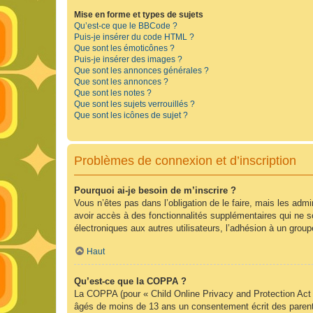
Mise en forme et types de sujets
Qu’est-ce que le BBCode ?
Puis-je insérer du code HTML ?
Que sont les émoticônes ?
Puis-je insérer des images ?
Que sont les annonces générales ?
Que sont les annonces ?
Que sont les notes ?
Que sont les sujets verrouillés ?
Que sont les icônes de sujet ?
Problèmes de connexion et d’inscription
Pourquoi ai-je besoin de m’inscrire ?
Vous n’êtes pas dans l’obligation de le faire, mais les adm
avoir accès à des fonctionnalités supplémentaires qui ne son
électroniques aux autres utilisateurs, l’adhésion à un group
Haut
Qu’est-ce que la COPPA ?
La COPPA (pour « Child Online Privacy and Protection Act »
âgés de moins de 13 ans un consentement écrit des parent