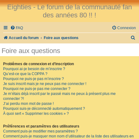
Eighties - Le forum de la communauté fan
des années 80 !! !
FAQ
Connexion
R
Accueil du forum
Foire aux questions
e
Foire aux questions
c
h
Problèmes de connexion et d’inscription
Pourquoi ai-je besoin de m’inscrire ?
e
Qu’est-ce que la COPPA ?
r
Pourquoi ne puis-je pas m’inscrire ?
Je suis inscrit mais je ne peux pas me connecter !
c
Pourquoi ne puis-je pas me connecter ?
Je m’étais déjà inscrit par le passé mais ne peux à présent plus me
h
connecter ?!
e
J’ai perdu mon mot de passe !
Pourquoi suis-je déconnecté automatiquement ?
r
À quoi sert « Supprimer les cookies » ?
Préférences et paramètres des utilisateurs
Comment puis-je modifier mes paramètres ?
Comment puis-je masquer mon nom d’utilisateur de la liste des utilisateurs en